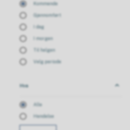
Kommende
Gjennomført
I dag
I morgen
Til helgen
Velg periode
Hva
Hva
Alle
Hendelse