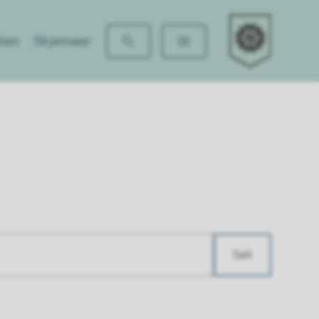
Finstad skole
len
Skjemaer
Søk