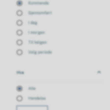
Kommende
Gjennomført
I dag
I morgen
Til helgen
Velg periode
Hva
Hva
Alle
Hendelse