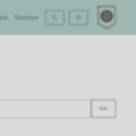
Benterud barne
gen
Skjemaer
Søk