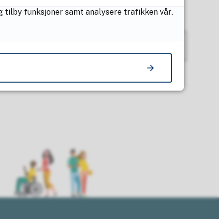
g tilby funksjoner samt analysere trafikken vår.
Antall treff per side
25