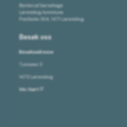
Benterud barnehage
Lørenskog kommune
Postboks 304, 1471 Lørenskog
Besøk oss
Besøksadresse
Tunveien 3
1473 Lørenskog
Vis i kart