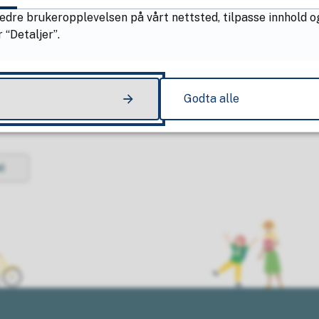
p
e
edre brukeropplevelsen på vårt nettsted, tilpasse innhold o
Viser
1-5
av
5
treff, side
1
av
1
u
d
 “Detaljer”.
n
k
1
t
Godta alle
i