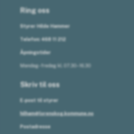
Ring oss
Styrer Hilde Hammer
Telefon:
468 11 212
Åpningstider
Mandag–fredag kl. 07.30–16.30
Skriv til oss
E-post til styrer
hilham@lorenskog.kommune.no
Postadresse