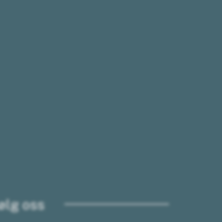
ølg oss