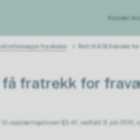
Kontakt sko
ell informasjon fra skolen
Rett til å få fratrekk fo
å få fratrekk for frav
ft til opplæringsloven §3-41, vedtatt 9. juli 2010,