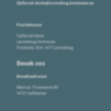
fjellsrud-skole@lorenskog.kommune.no
Postadresse
Fjellsrud skole
Lørenskog kommune
Postboks 304, 1471 Lørenskog
Besøk oss
Besøksadresse
Marcus Thranesvei 83
1472 Fjellhamar