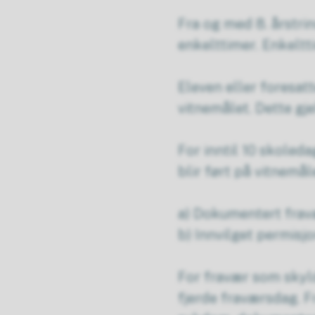
Fra og med 8. årstri
enkelttimer. Enkeltt
Eleven eller foresatt
vitnemålet. Dette gj
For inntil 10 skoled
blir ført på vitnemål
a) Dokumentert frav
b) Innvilget permisj
For fravær som skyl
fjerde fraværsdag. 