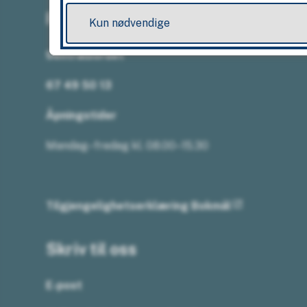
Ring oss
Kun nødvendige
Sentralbordet
67 49 50 13
Åpningstider
Mandag–fredag kl. 08.00–15.30
Tilgjengelighetserklæring Bokmål
Skriv til oss
E-post