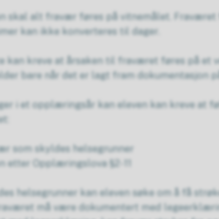
nn skal alt fravær føres på vitnemålet. Fraværet 
imer kan ikke konverteres til dager.
e kan kreve at årsaken til fraværet føres på et v
elder bare når det er lagt fram dokumentasjon på
ager i et opplæringsår kan eleven kan kreve at 
et:
ær som skyldes helsegrunner
on etter Opplæringslova §2-11
des helsegrunner kan eleven søke om å få strøk
Fraværet må være dokumentert med legeerklæri