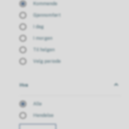
Kommende
Gjennomført
I dag
I morgen
Til helgen
Velg periode
Hva
Hva
Alle
Hendelse