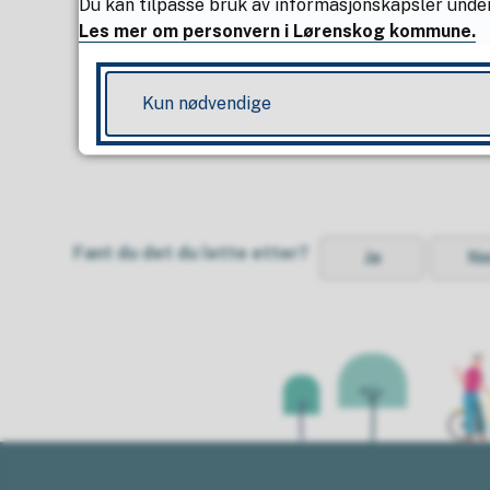
Du kan tilpasse bruk av informasjonskapsler under
Les mer om personvern i Lørenskog kommune.
Kun nødvendige
Fant du det du lette etter?
Ja
Ne