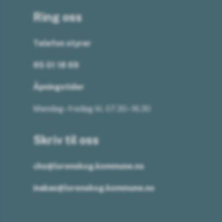
Ring oss
Telefon styrer
95 01 18 69
Åpningstider
Mandag–fredag kl. 07.30–16.30
Skriv til oss
cho@lorenskog.kommune.no
inakas@lorenskog.kommune.no