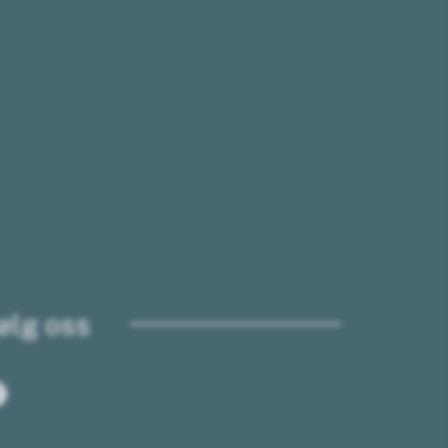
ølg oss
Facebook