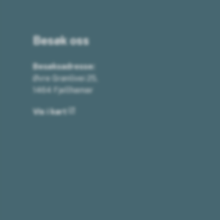
Besøk oss
Besøksadresse:
Øvre Grønlivei 25,
1464 Fjellhamar
Vis i kart