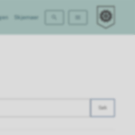
Grønlia barneha
gen
Skjemaer
Søk