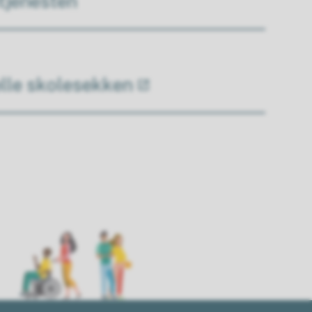
tjenesten
elle skolesekken