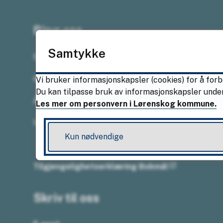
Ring oss
Samtykke
Sentralbordet
67 49 50 35
Vi bruker informasjonskapsler (cookies) for å forb
Du kan tilpasse bruk av informasjonskapsler under
Åpningstider
Les mer om personvern i Lørenskog kommune.
Mandag–fredag kl. 08.00–15.30
Kun nødvendige
Tilgjengelighetserklæring Bokmål
Skriv til oss