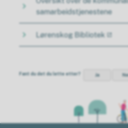
Oversikt over de kommuna
samarbeidstjenestene
Lørenskog Bibliotek
Fant du det du lette etter?
Ja
Ne