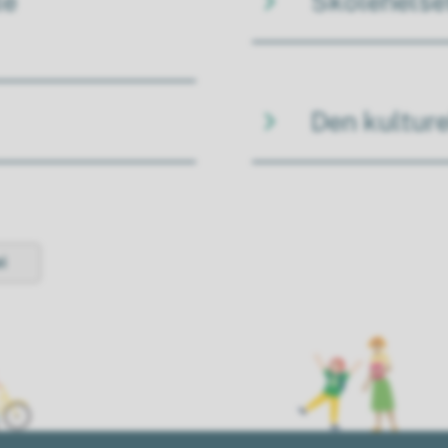
le
Skolehelse
Den kultur
i