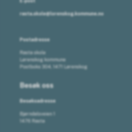
E-post
rasta.skole@lorenskog.kommune.no
Postadresse
Rasta skole
Lørenskog kommune
Postboks 304, 1471 Lørenskog
Besøk oss
Besøksadresse
Bjørndalsveien 1
1476 Rasta