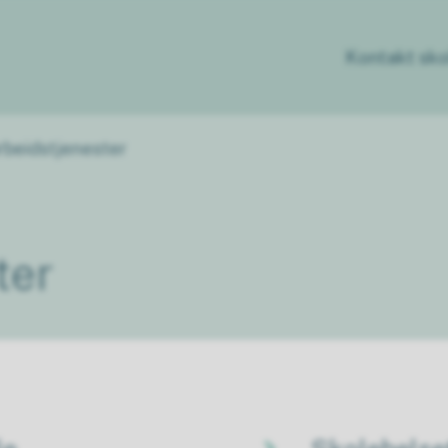
Kontakt sko
beidstjenester
ter