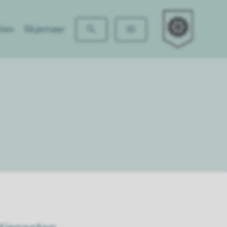
Rasta skole
len
Skjemaer