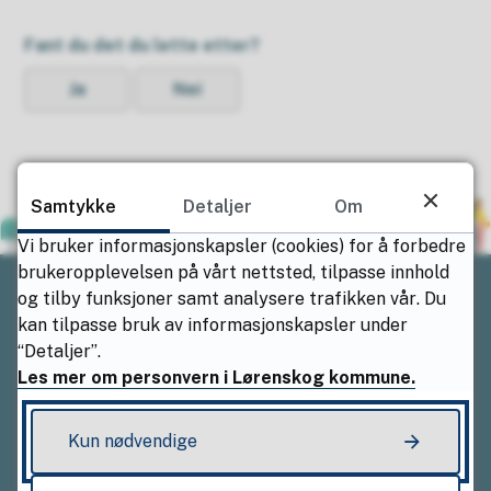
Fant du det du lette etter?
Ja
Nei
Samtykke
Detaljer
Om
Vi bruker informasjonskapsler (cookies) for å forbedre
brukeropplevelsen på vårt nettsted, tilpasse innhold
og tilby funksjoner samt analysere trafikken vår. Du
kan tilpasse bruk av informasjonskapsler under
Ring oss
“Detaljer”.
Les mer om personvern i Lørenskog kommune.
Sentralbordet
Kun nødvendige
67 49 50 35