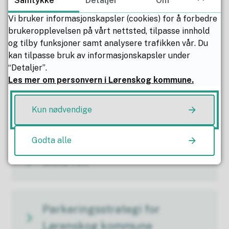
Samtykke
Detaljer
Om
Vi bruker informasjonskapsler (cookies) for å forbedre
Parkeringsskive
brukeropplevelsen på vårt nettsted, tilpasse innhold
og tilby funksjoner samt analysere trafikken vår. Du
kan tilpasse bruk av informasjonskapsler under
Utfartsparkering
“Detaljer”.
Les mer om personvern i Lørenskog kommune.
Kommunale ladeplasser
Kun nødvendige
Godta alle
Meld feil
Parkeringsstrategi for
Lørenskog kommune