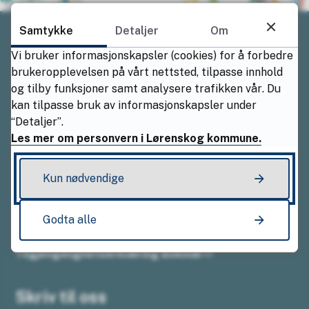
Samtykke
Detaljer
Om
Vi bruker informasjonskapsler (cookies) for å forbedre
Ring oss
brukeropplevelsen på vårt nettsted, tilpasse innhold
og tilby funksjoner samt analysere trafikken vår. Du
Sentralbordet
kan tilpasse bruk av informasjonskapsler under
“Detaljer”.
67 49 50 14
Les mer om personvern i Lørenskog kommune.
Åpningstider
Kun nødvendige
Mandag–fredag kl. 08.00–15.30
Godta alle
Tilgjengelighetserklæring Bokmål
Skriv til oss