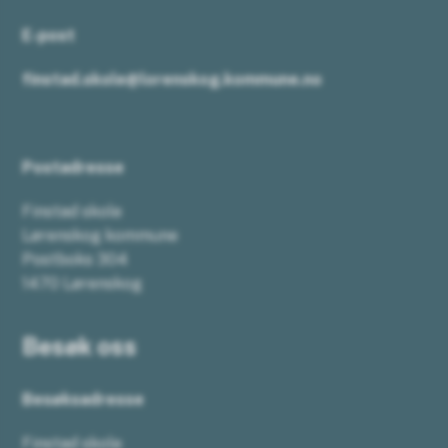
E-post
finstad.skole@lorenskog.kommune.no
Postadresse
Finstad skole
Lørenskog kommune
Postboks 304
1470 Lørenskog
Besøk oss
Besøksadresse
Finstad skole