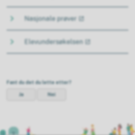
Nasjonale prøver
Elevundersøkelsen
Fant du det du lette etter?
Ja
Nei