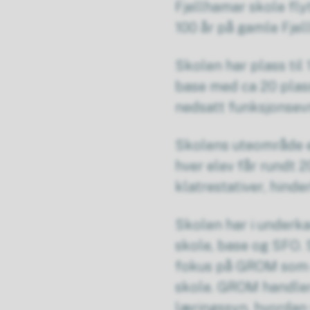
Fjellhamar skole fly
100 år på gamle Fjel
Skolen har plass til 
base med ca 20 plas
nedsatt funksjonsev
Skolens uteområde er
hver elev får rundt 2
klatrestativer, hind
Skolen har i underka
skole, base og SFO. 
fokus på GROM som d
skole. GROM handler
læringssyn, hvordan 