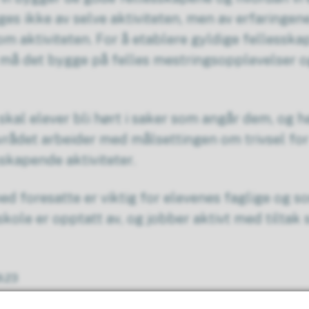
ges ikke av selve aktiviteten, men av erfaringen
m aktiviteten. For å etablere gyldige fellessk
 må det bygge på felles mestringsopplevelser 
skal elever bli hørt i saker som angår dem, og h
vrådet arbeider med målsettingen om trivsel for
sskapende aktiviteter.
 foresatte er viktig for elevenes faglige og sos
kole er opptatt av, og jobber aktivt med tilta
9.23