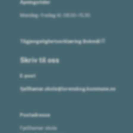
Åpningstider
Mandag–fredag kl. 08.00–15.30
Tilgjengelighetserklæring Bokmål
Skriv til oss
E-post
fjellhamar.skole@lorenskog.kommune.no
Postadresse
Fjellhamar skole