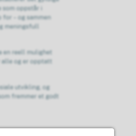
e som oppstår i
ap for – og sammen
og meningsfull
a en reell mulighet
 alle og er opptatt
iale utvikling, og
k som fremmer et godt