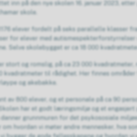
ttet inn på den nye skolen 16. januar 2023, ette
lhamar skole.
1176 elever fordelt på seks parallelle klasser fra 
ser for elever med autismespekterforstyrrelser
ne. Selve skolebygget er ca 18 000 kvadratmete
 stort og romslig, på ca 23 000 kvadratmeter, n
0 kvadratmeter til rådighet. Her finnes områder f
erløype og akebakke.
nt av 800 elever, og et personale på ca 90 pers
Skolen har et godt læringsmiljø og et engasjer
anner grunnmuren for det psykososiale miljøe
 om hvordan vi møter andre mennesker, hva so
vi bygger de gode fellesskapene og hvordan vi 