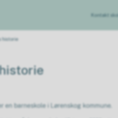
Kontakt sko
 historie
historie
 er en barneskole i Lørenskog kommune.