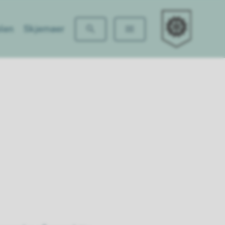
Fjellhamar skole
len
Skjemaer