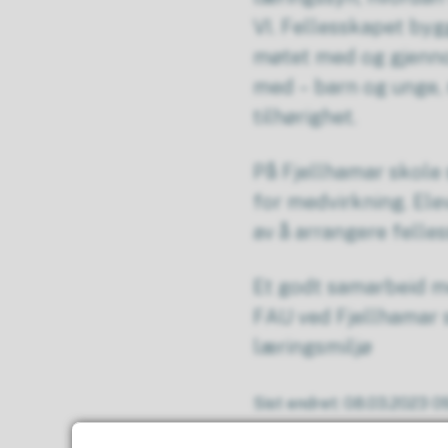
VI. Fellesskapet byg
møtet med og gjenno
med – barn og unge,
tilhørighet.
På Fjellhamar skole 
for medvirkning. Ele
av å arrangere felle
Et godt samarbeid med
FAU ved Fjellhamar s
læringsmiljø
Sist endret
08.03.2023 0