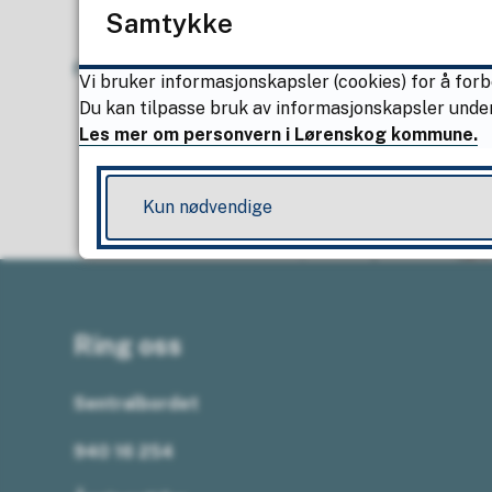
Samtykke
Fant du det du lette etter?
Ja
Ne
Vi bruker informasjonskapsler (cookies) for å forb
Du kan tilpasse bruk av informasjonskapsler under
Les mer om personvern i Lørenskog kommune.
Kun nødvendige
Ring oss
Sentralbordet
940 16 254