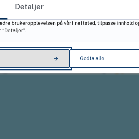
Detaljer
i
edre brukeropplevelsen på vårt nettsted, tilpasse innhold o
 “Detaljer”.
Godta alle