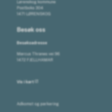
Lørenskog kommune
Postboks 304
1471 LØRENSKOG
Besøk oss
Besøksadresse
Marcus Thranes vei 96
1472 FJELLHAMAR
Vis i kart
Adkomst og parkering