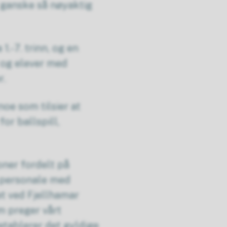
r ganske så nøyaktig
1.-7. trinn, og en
 og elever med
r.
oe som tilsier at
or ballspill,
oner fordelt på
t personale med
t ved Fjellhamar
m preger vårt
etablerer det gyldige