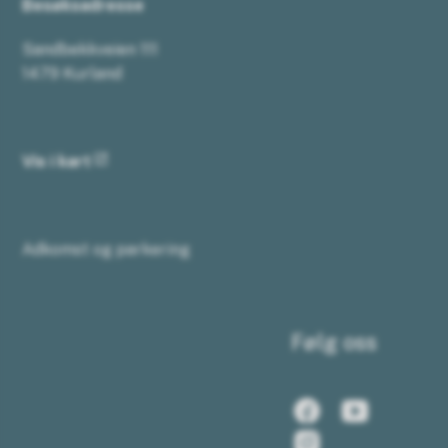
Besøksadresse
Sandbekkveien 111
1479 Kurland
Vis i kart
Adkomst og parkering
Følg oss
Facebook
Youtub
Instagram