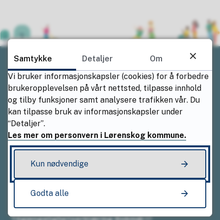
Samtykke
Detaljer
Om
Vi bruker informasjonskapsler (cookies) for å forbedre
Ring oss
brukeropplevelsen på vårt nettsted, tilpasse innhold
og tilby funksjoner samt analysere trafikken vår. Du
Sentralbordet
kan tilpasse bruk av informasjonskapsler under
“Detaljer”.
94 01 61 77
Les mer om personvern i Lørenskog kommune.
Åpningstider
Kun nødvendige
Mandag–fredag kl. 08.00–15.30
Godta alle
Tilgjengelighetserklæring Bokmål