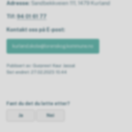
Adresse:
Sandbekkveien 111, 1479 Kurland
Tlf:
94 01 61 77
Kontakt oss på E-post:
kurland.skole@lorenskog.kommune.no
Publisert av
Gurpreet Kaur Jassal
Sist endret
27.02.2023 10.44
Fant du det du lette etter?
Ja
Nei