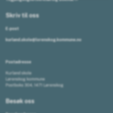
Skriv til oss
E-post
kurland.skole@lorenskog.kommune.no
Postadresse
Kurland skole
Lørenskog kommune
Postboks 304, 1471 Lørenskog
Besøk oss