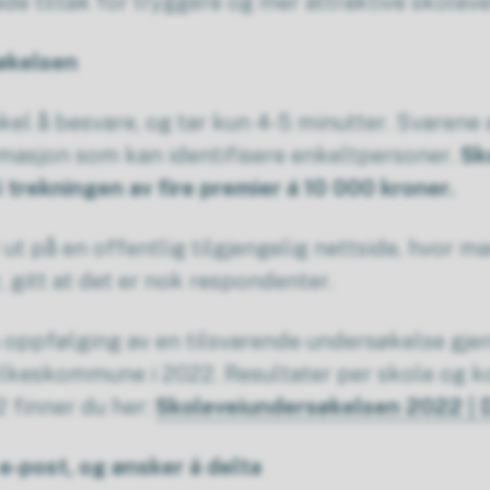
de tiltak for tryggere og mer attraktive skolev
søkelsen
el å besvare, og tar kun 4-5 minutter. Svarene
rmasjon som kan identifisere enkeltpersoner.
Sk
 trekningen av fire premier á 10 000 kroner.
 ut på en offentlig tilgjengelig nettside, hvor m
gitt at det er nok respondenter.
 oppfølging av en tilsvarende undersøkelse gje
ylkeskommune i 2022. Resultater per skole og 
 finner du her:
Skoleveiundersøkelsen 2022 | D
 e-post, og ønsker å delta