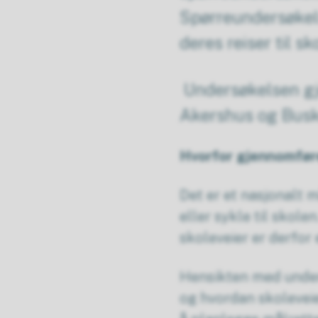
Spørreundersøkel
deres reiser til s
Undersøkelsen gj
Akershus og Bus
Hvorfor gjennomfør
Det er et nasjonalt m
eller sykle til skolen
skoleveier er derfo
Hensikten med undersø
og hvordan skoleveie