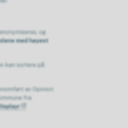
eier.
 anonymiseres, og
olene med høyest
an kan sortere på
nnomført av Opinion
kommune fra
isplayr