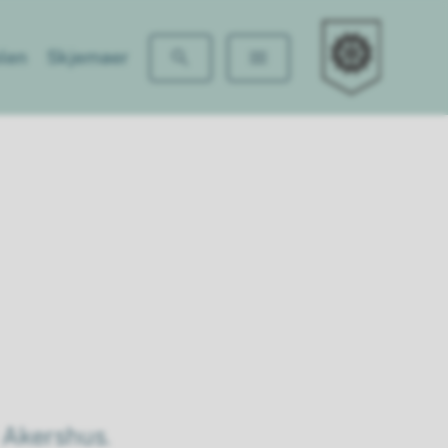
Luhr skole
len
Skjemaer
 Akershus.