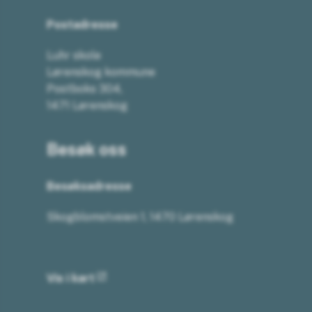
Postadresse
Luhr skole
Lørenskog kommune
Postboks 304,
1471 Lørenskog
Besøk oss
Besøksadresse
Skogblomstveien 1, 1470 Lørenskog
Vis i kart