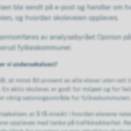
sen ble sendt på e-post og handler om h
kolen, og hvordan skoleveien oppleves.
ennomføres av analysebyrået Opinion på
kerud fylkeskommuner.
er vi undersøkelsen?
ål, at minst 80 prosent av alle elever uten rett 
. En aktiv skolevei, er godt for miljøet og for he
r et viktig satsningsområde for fylkeskommunen
kelsen, er å få innsikt i hvordan elevene reiser
ne oppleves med tanke på trafikksikkerhet. Res