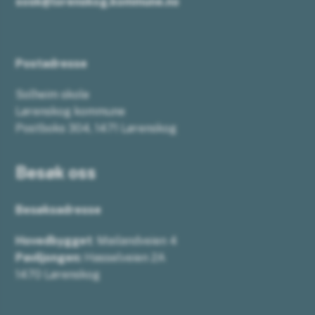
sosk@lorenskog.kommune.no
Postadresse
Solheim skole
Lørenskog kommune
Postboks 304, 1471 Lørenskog
Besøk oss
Besøksadresse
Hovedbygget
: Mailandveien 4
Paviljongen:
Hasselveien 2A
1470 Lørenskog