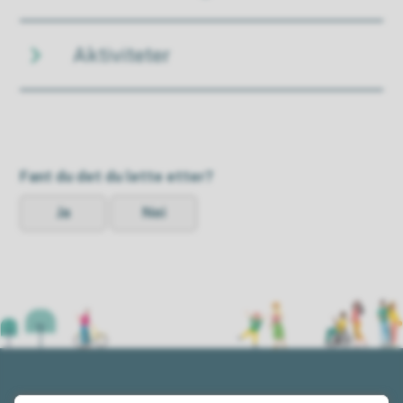
Aktiviteter
Fant du det du lette etter?
Ja
Nei