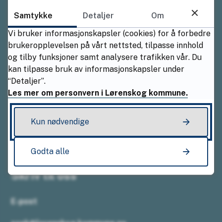
Ring oss
Samtykke
Detaljer
Om
Vi bruker informasjonskapsler (cookies) for å forbedre
Sentralbordet
brukeropplevelsen på vårt nettsted, tilpasse innhold
94 01 63 82
og tilby funksjoner samt analysere trafikken vår. Du
kan tilpasse bruk av informasjonskapsler under
Åpningstider
“Detaljer”.
Les mer om personvern i Lørenskog kommune.
Mandag–fredag kl. 08.00–15.30
Kun nødvendige
Tilgjengelighetserklæring Bokmål
Godta alle
Skriv til oss
E-post