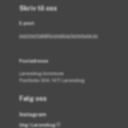
Skriv til oss
E-post
postmottak@lorenskog.kommune.no
Postadresse
Lørenskog kommune
Postboks 304, 1471 Lørenskog
Følg oss
Instagram
Ung i Lørenskog