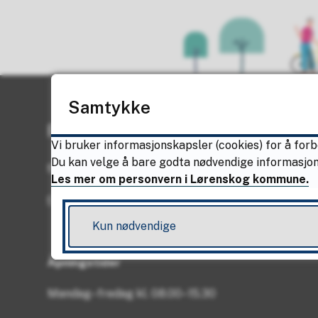
Samtykke
Ring oss
Vi bruker informasjonskapsler (cookies) for å forb
Du kan velge å bare godta nødvendige informasjonsk
Sentralbordet
Les mer om personvern i Lørenskog kommune.
67 93 40 00
Kun nødvendige
Åpningstider
Mandag–fredag kl. 08.00–15.30