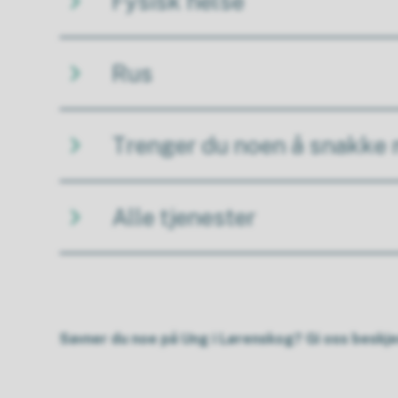
Fysisk helse
Rus
Trenger du noen å snakke
Alle tjenester
Savner du noe på Ung i Lørenskog? Gi oss beskje