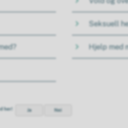
Vold og ov
Seksuell h
 med?
Hjelp med 
d her!
Ja
Nei