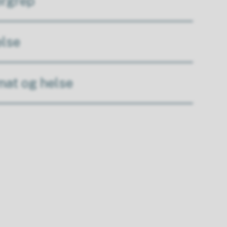
ergrep
else
mat og helse