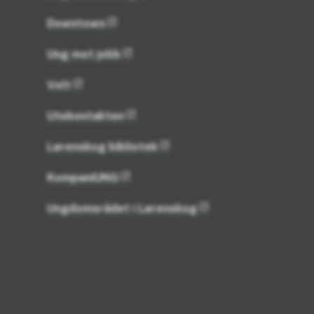
Downtown
Ung mot jobb
Volt
Utekontakten
Lørenskog bibliotek
KompaniUNG
Ungdomsrådet i Lørenskog