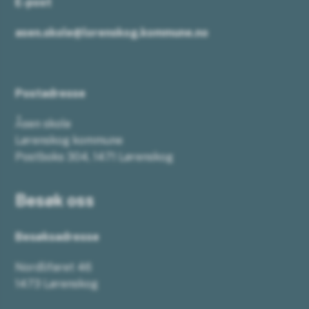
E-post
asen.skole@lorenskog.kommune.no
Postadresse
Åsen skole
Lørenskog kommune
Postboks 304, 1471 Lørenskog
Besøk oss
Besøksadresse
Nordlifaret 46
1473 Lørenskog