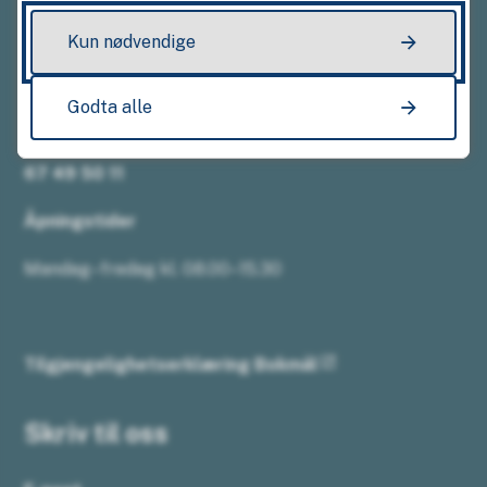
Kun nødvendige
Ring oss
Godta alle
Sentralbordet
67 49 50 11
Åpningstider
Mandag–fredag kl. 08.00–15.30
Tilgjengelighetserklæring Bokmål
Skriv til oss