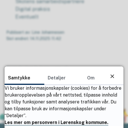
Skolens samarbeidspartnere
Digital praksis
Eventuelt
Publisert av
Line Johannesen
Sist endret
14.11.2025 11.42
Fant du det du lette etter?
Samtykke
Detaljer
Om
Ja
Nei
Vi bruker informasjonskapsler (cookies) for å forbedre
brukeropplevelsen på vårt nettsted, tilpasse innhold
og tilby funksjoner samt analysere trafikken vår. Du
kan tilpasse bruk av informasjonskapsler under
“Detaljer”.
Les mer om personvern i Lørenskog kommune.