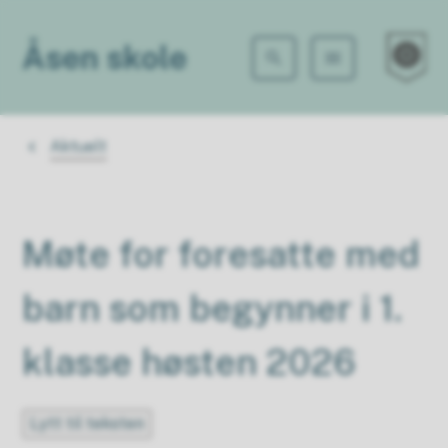
Åsen sk
Åsen skole
Du er her:
Aktuelt
Møte for foresatte med
barn som begynner i 1.
klasse høsten 2026
Lytt til teksten