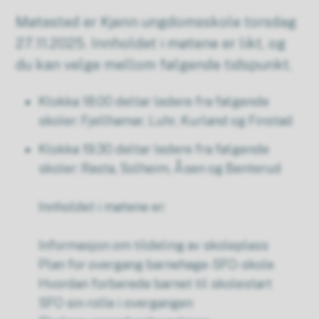
Møtested er Kjenn ungdomsskole torsdag
27.11.2025. Innholdet i møtene er likt, og
du kan velge mellom følgende tidspunkt.
Klokka 18.00 deltar ledere fra følgende
skoler: Fjellhamar, Luhr, Kurland og Finstad
Klokka 19.30 deltar ledere fra følgende
skoler: Rasta, Solheim, Åsen og Benterud
Innholdet i møtene er:
Informasjon om tildeling av skoleplass
Plan for overgang barnehage-SFO-skole
Hvordan forberede barnet til skolestart
SFO sin rolle i overgangen