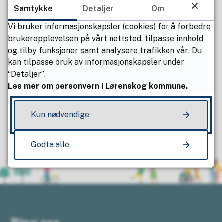
Samtykke
Detaljer
Om
Publisert av
Kristian Olav Hvesser
Vi bruker informasjonskapsler (cookies) for å forbedre
Sist endret
11.05.2026 10.22
brukeropplevelsen på vårt nettsted, tilpasse innhold
og tilby funksjoner samt analysere trafikken vår. Du
kan tilpasse bruk av informasjonskapsler under
“Detaljer”.
Les mer om personvern i Lørenskog kommune.
Fant du det du lette etter?
Ja
Nei
Kun nødvendige
Godta alle