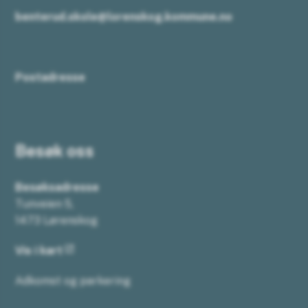
benterud.skole@lorenskog.kommune.no
Postadresse
Besøk oss
Besøksadresse
Tunveien 5,
1473 Lørenskog
Vis i kart
Adkomst og parkering