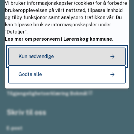
Vi bruker informasjonskapsler (cookies) for å forbedre
brukeropplevelsen på vårt nettsted, tilpasse innhold
Sentralbordet
og tilby funksjoner samt analysere trafikken vår. Du
kan tilpasse bruk av informasjonskapsler under
94 01 61 53
“Detaljer”.
Les mer om personvern i Lørenskog kommune.
Åpningstider
Kun nødvendige
Mandag–fredag kl. 08.00–15.30
Godta alle
Tilgjengelighetserklæring Bokmål
Skriv til oss
E-post