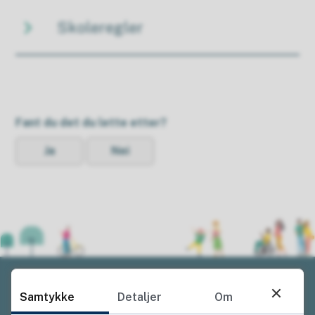
Skoleregler
Fant du det du lette etter?
Ja
Nei
Samtykke
Detaljer
Om
Ring oss