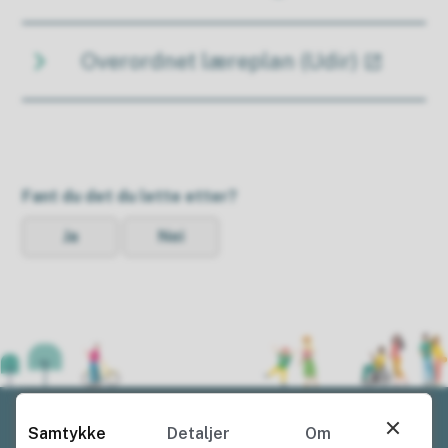
Overordnet læreplan (Udir)
Fant du det du lette etter?
Ja
Nei
Samtykke
Detaljer
Om