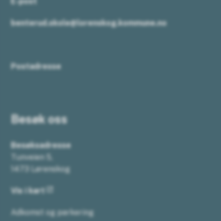
E-post
benterud.skole@lorenskog.kommune.no
Postadresse
Besøk oss
Besøksadresse
Tunveien 5,
1473 Lørenskog
Vis i kart
Adkomst og parkering