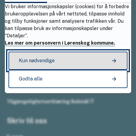
Ring oss
Vi bruker informasjonskapsler (cookies) for å forbedre
brukeropplevelsen på vårt nettsted, tilpasse innhold
og tilby funksjoner samt analysere trafikken vår. Du
Sentralbordet
kan tilpasse bruk av informasjonskapsler under
94 01 61 53
“Detaljer”.
Les mer om personvern i Lørenskog kommune.
Kun nødvendige
Åpningstider
Mandag–fredag kl. 08.00–15.30
Godta alle
Tilgjengelighetserklæring Bokmål
Skriv til oss