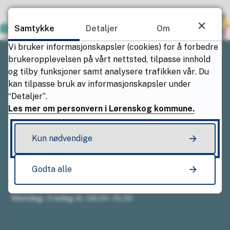
Samtykke
Detaljer
Om
Vi bruker informasjonskapsler (cookies) for å forbedre
brukeropplevelsen på vårt nettsted, tilpasse innhold
og tilby funksjoner samt analysere trafikken vår. Du
Ring oss
kan tilpasse bruk av informasjonskapsler under
“Detaljer”.
Sentralbordet
Les mer om personvern i Lørenskog kommune.
94 01 61 53
Kun nødvendige
Godta alle
Åpningstider
Mandag–fredag kl. 08.00–15.30