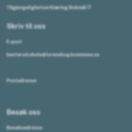
Tilgjengelighetserklæring Bokmål
Skriv til oss
E-post
benterud.skole@lorenskog.kommune.no
Postadresse
Besøk oss
Besøksadresse