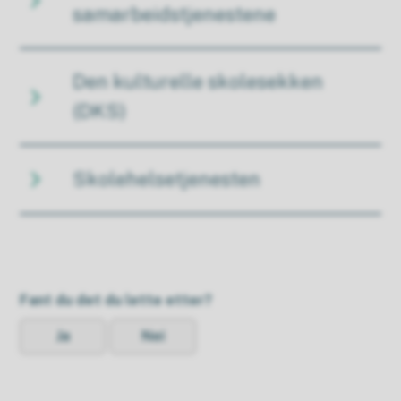
samarbeidstjenestene
Den kulturelle skolesekken
(DKS)
Skolehelsetjenesten
Fant du det du lette etter?
Ja
Nei