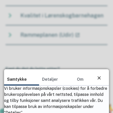
Kvalitet i Lørenskogbarnehagen
Rammeplanen (Udir)
Fant du det du lette etter?
Ja
Nei
Samtykke
Detaljer
Om
Vi bruker informasjonskapsler (cookies) for å forbedre
brukeropplevelsen på vårt nettsted, tilpasse innhold
og tilby funksjoner samt analysere trafikken vår. Du
kan tilpasse bruk av informasjonskapsler under
“Detaljer”.