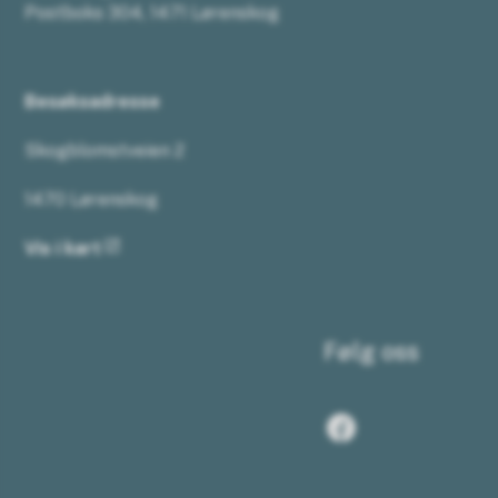
Postboks 304, 1471 Lørenskog
Besøksadresse
Skogblomstveien 2
1470 Lørenskog
Vis i kart
Følg oss
Facebook