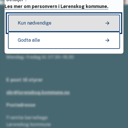
Les mer om personvern i Lørenskog kommune.
Kun nødvendige
Telefon:
67 49 50 18
Godta alle
Åpningstider
Mandag–fredag kl. 07.30–16.30
E-post til styrer
sbr@lorenskog.kommune.no
Postadresse
Framtia barnehage
Lørenskog kommune