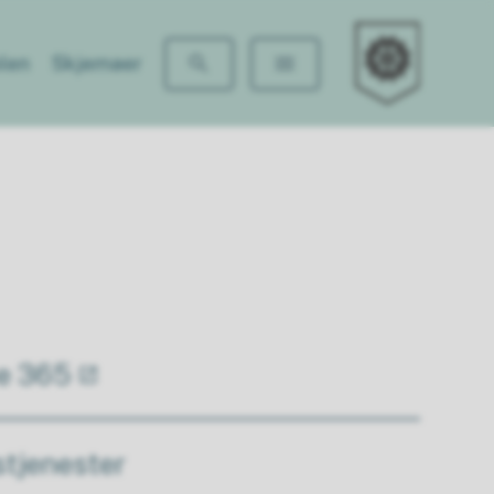
Hammer skole
len
Skjemaer
ce 365
tjenester