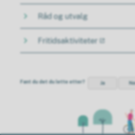
Råd og utvalg
Fritidsaktiviteter
Fant du det du lette etter?
Ja
Ne