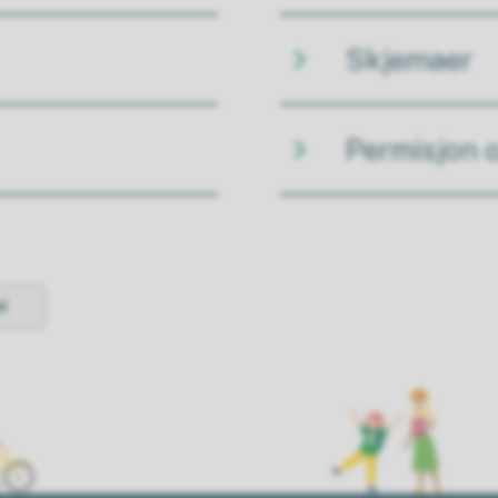
Skjemaer
Permisjon 
i