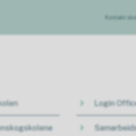
Kontakt sko
kolen
Login Offi
renskogskolene
Samarbeids