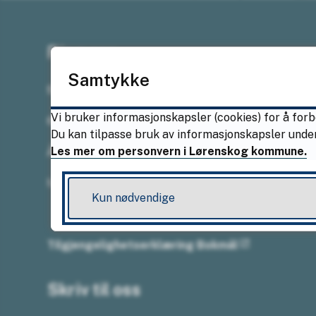
Ring oss
Samtykke
Sentralbordet
Vi bruker informasjonskapsler (cookies) for å forb
67 49 50 25
Du kan tilpasse bruk av informasjonskapsler under
Les mer om personvern i Lørenskog kommune.
Åpningstider
Mandag–fredag kl. 08.00–15.30
Kun nødvendige
Tilgjengelighetserklæring Bokmål
Skriv til oss