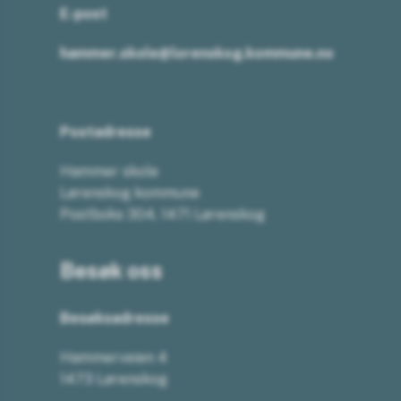
E-post
hammer.skole@lorenskog.kommune.no
Postadresse
Hammer skole
Lørenskog kommune
Postboks 304, 1471 Lørenskog
Besøk oss
Besøksadresse
Hammerveien 4
1473 Lørenskog