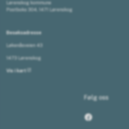
Lørenskog kommune
Postboks 304, 1471 Lørenskog
Besøksadresse
Løkenåsveien 43
1473 Lørenskog
Vis i kart
Følg oss
Facebook