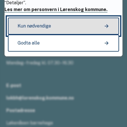
“Detaljer”.
Les mer om personvern i Lørenskog kommune.
Sentralbordet
Kun nødvendige
Telefon:
67 49 50 22
Godta alle
Åpningstider
Mandag–fredag kl. 07.30–16.30
E-post
lokbh@lorenskog.kommune.no
Postadresse
Løkenåsen barnehage