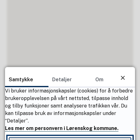
Samtykke
Detaljer
Om
Vi bruker informasjonskapsler (cookies) for å forbedre
brukeropplevelsen på vårt nettsted, tilpasse innhold
Publisert av
Linda Braathen
og tilby funksjoner samt analysere trafikken vår. Du
Sist endret
12.02.2024 14.00
kan tilpasse bruk av informasjonskapsler under
“Detaljer”.
Les mer om personvern i Lørenskog kommune.