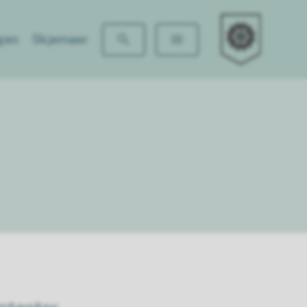
Løkenåsen barn
gen
Skjemaer