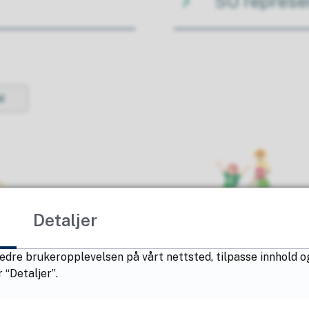
SU represe
i
Detaljer
edre brukeropplevelsen på vårt nettsted, tilpasse innhold o
 “Detaljer”.