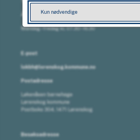
Telefon:
67 49 50 22
Kun nødvendige
Åpningstider
Mandag–fredag kl. 07.30–16.30
E-post
lokbh@lorenskog.kommune.no
Postadresse
Løkenåsen barnehage
Lørenskog kommune
Postboks 304, 1471 Lørenskog
Besøksadresse