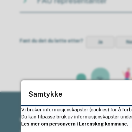
FAU representanter
Fant du det du lette etter?
Ja
Ne
Samtykke
Vi bruker informasjonskapsler (cookies) for å forb
Du kan tilpasse bruk av informasjonskapsler under
Sentralbordet
Les mer om personvern i Lørenskog kommune.