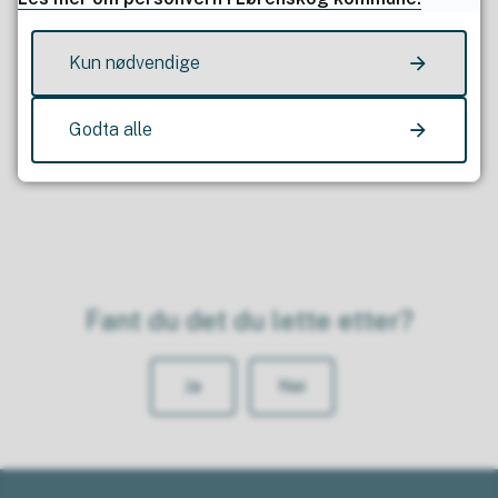
Kun nødvendige
Publisert av
Heidi Norderud Lie
Godta alle
Sist endret
29.09.2023 10.35
Fant du det du lette etter?
Ja
Nei