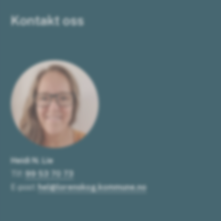
Kontakt oss
Heidi N. Lie
Tlf:
99 53 70 73
E-post:
hel@lorenskog.kommune.no