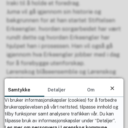
Iraki til å holde et foredrag.
Juma vil gå igjennom sin historie og
bakgrunnen for at han startet Stiftelsen
Erkeengler, hvordan sorgarbeidet har vært
rundt dette og hvordan Erkeengler har
hjulpet han i prosessen. Han vil også gå
igjennom hva Erkeengler jobber med i dag
for å forebygge utenforskap.
Lørenskog blåseensemble og Lørenskog
skolekorps starter arrangementet med et
musikalsk innslag.
Samtykke
Detaljer
Om
Vi bruker informasjonskapsler (cookies) for å forbedre
Arrangementet er gratis.
brukeropplevelsen på vårt nettsted, tilpasse innhold og
tilby funksjoner samt analysere trafikken vår. Du kan
tilpasse bruk av informasjonskapsler under “Detaljer”.
Les mer om personvern i Lørenskog kommune.