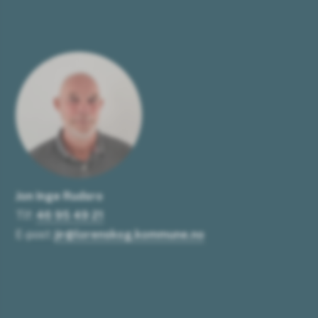
Jon Inge Rudsro
Tlf:
46 95 49 21
E-post:
jir@lorenskog.kommune.no