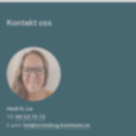
Kontakt oss
Heidi N. Lie
Tlf:
99 53 70 73
E-post:
hel@lorenskog.kommune.no