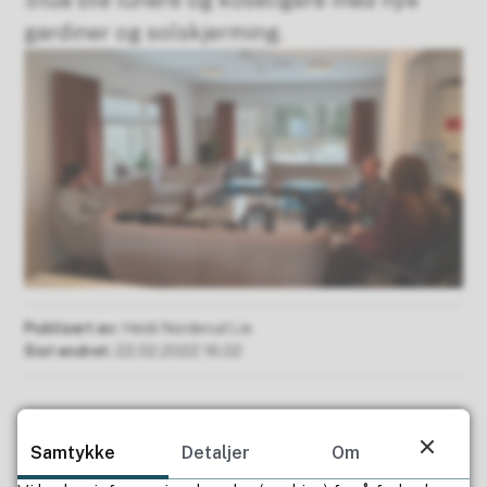
Stua ble lunere og koseligere med nye
gardiner og solskjerming.
Publisert av
Heidi Norderud Lie
Sist endret
22.02.2022 16.02
Samtykke
Detaljer
Om