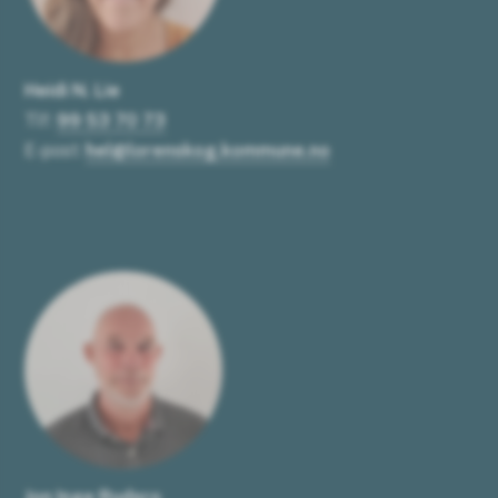
Heidi N. Lie
Tlf:
99 53 70 73
E-post:
hel@lorenskog.kommune.no
Jon Inge Rudsro