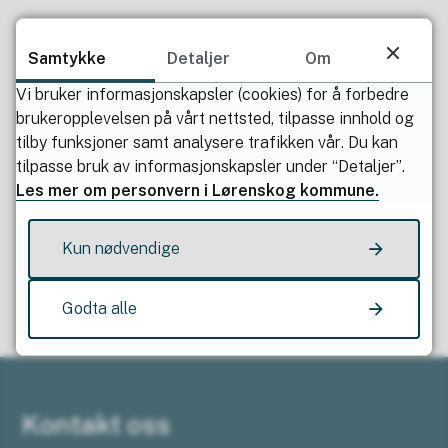
Publisert av
Heidi Norderud Lie
Sist endret
19.12.2023 09.42
Samtykke
Detaljer
Om
Vi bruker informasjonskapsler (cookies) for å forbedre
brukeropplevelsen på vårt nettsted, tilpasse innhold og
tilby funksjoner samt analysere trafikken vår. Du kan
tilpasse bruk av informasjonskapsler under “Detaljer”.
Les mer om personvern i Lørenskog kommune.
Fant du det du lette etter?
Kun nødvendige
Ja
Nei
Godta alle
Kontakt oss