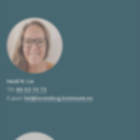
Heidi N. Lie
Tlf:
99 53 70 73
E-post:
hel@lorenskog.kommune.no