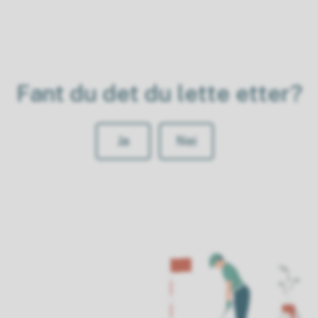
Fant du det du lette etter?
Ja
Nei