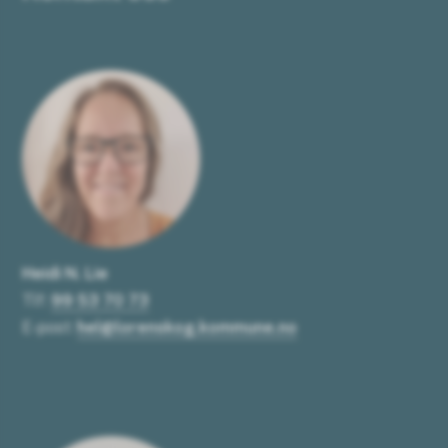
Heidi N. Lie
Tlf:
99 53 70 73
E-post:
hel@lorenskog.kommune.no