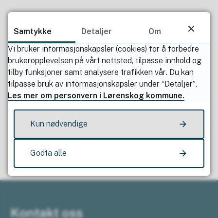
Publisert av
Heidi Norderud Lie
Samtykke
Detaljer
Om
Sist endret
03.10.2023 21.35
Vi bruker informasjonskapsler (cookies) for å forbedre
brukeropplevelsen på vårt nettsted, tilpasse innhold og
tilby funksjoner samt analysere trafikken vår. Du kan
tilpasse bruk av informasjonskapsler under “Detaljer”.
Les mer om personvern i Lørenskog kommune.
Fant du det du lette etter?
Kun nødvendige
Ja
Nei
Godta alle
Kontakt oss