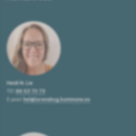
Heidi N. Lie
Tlf:
99 53 70 73
E-post:
hel@lorenskog.kommune.no