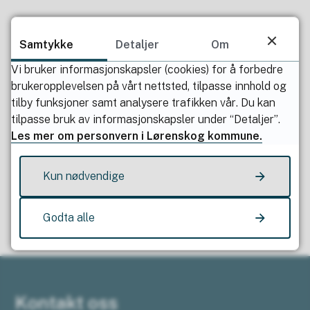
Publisert av
Heidi Norderud Lie
Samtykke
Detaljer
Om
Sist endret
18.09.2023 12.06
Vi bruker informasjonskapsler (cookies) for å forbedre
brukeropplevelsen på vårt nettsted, tilpasse innhold og
tilby funksjoner samt analysere trafikken vår. Du kan
tilpasse bruk av informasjonskapsler under “Detaljer”.
Les mer om personvern i Lørenskog kommune.
Fant du det du lette etter?
Kun nødvendige
Ja
Nei
Godta alle
Kontakt oss