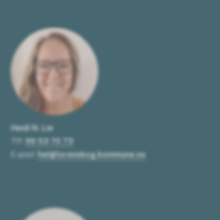
Heidi N. Lie
Tlf:
99 53 70 73
E-post:
hel@lorenskog.kommune.no