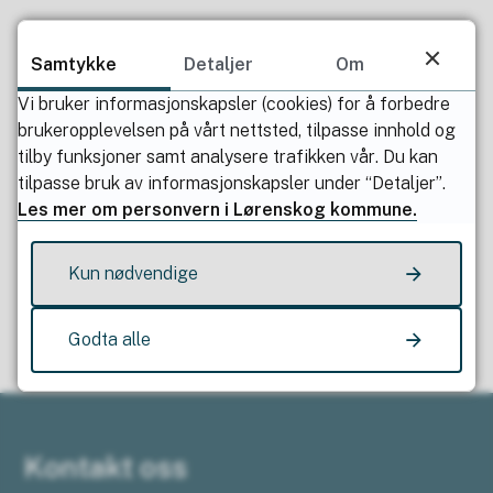
Publisert av
Heidi Norderud Lie
Sist endret
31.10.2023 15.15
Samtykke
Detaljer
Om
Vi bruker informasjonskapsler (cookies) for å forbedre
brukeropplevelsen på vårt nettsted, tilpasse innhold og
tilby funksjoner samt analysere trafikken vår. Du kan
tilpasse bruk av informasjonskapsler under “Detaljer”.
Les mer om personvern i Lørenskog kommune.
Fant du det du lette etter?
Kun nødvendige
Ja
Nei
Godta alle
Kontakt oss