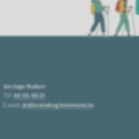
Jon Inge Rudsro
Tlf:
46 95 49 21
E-post:
jir@lorenskog.kommune.no