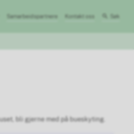
Samarbeidspartnere
Kontakt oss
Søk
uset, bli gjerne med på bueskyting.