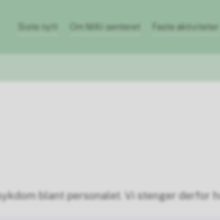
Siste nytt
Om MAI-senteret
Faste aktiviteter
sykdom blant personalet. Vi stenger derfor h