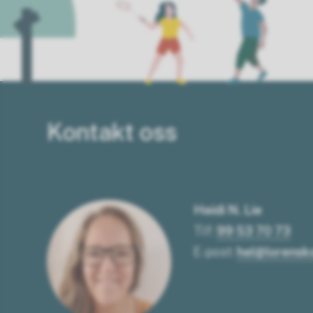
Kontakt oss
Heidi N. Lie
Tlf:
99 53 70 73
E-post:
hel@lorens