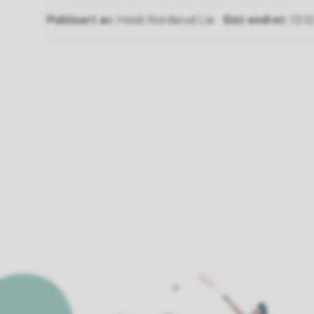
Publisert av
Heidi Norderud Lie
Sist endret
13.1