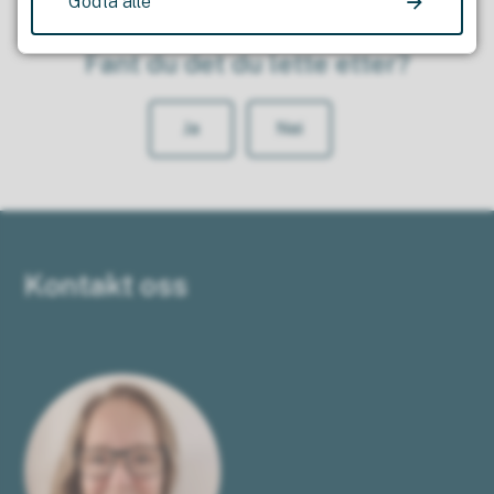
Godta alle
Fant du det du lette etter?
Ja
Nei
Kontakt oss