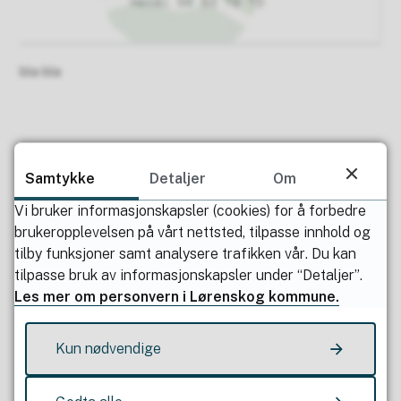
bla bla
Samtykke
Detaljer
Om
Vi bruker informasjonskapsler (cookies) for å forbedre
brukeropplevelsen på vårt nettsted, tilpasse innhold og
tilby funksjoner samt analysere trafikken vår. Du kan
tilpasse bruk av informasjonskapsler under “Detaljer”.
Publisert av
Jon Inge Rudsro
Les mer om personvern i Lørenskog kommune.
Sist endret
22.02.2022 09.43
Kun nødvendige