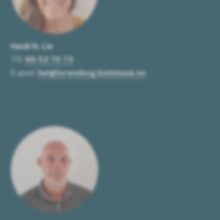
Heidi N. Lie
Tlf:
99 53 70 73
E-post:
hel@lorenskog.kommune.no