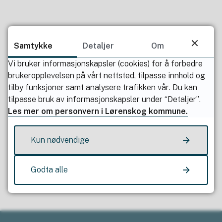
Samtykke
Detaljer
Om
Publisert av
Heidi Norderud Lie
Sist endret
08.08.2024 08.53
Vi bruker informasjonskapsler (cookies) for å forbedre
brukeropplevelsen på vårt nettsted, tilpasse innhold og
tilby funksjoner samt analysere trafikken vår. Du kan
tilpasse bruk av informasjonskapsler under “Detaljer”.
Les mer om personvern i Lørenskog kommune.
Kun nødvendige
Fant du det du lette etter?
Godta alle
Ja
Nei