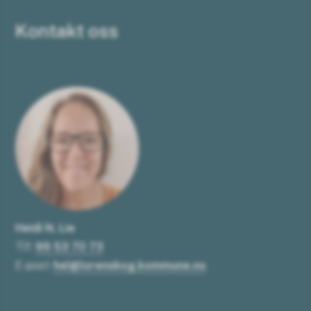
Kontakt oss
Heidi N. Lie
Tlf:
99 53 70 73
E-post:
hel@lorenskog.kommune.no