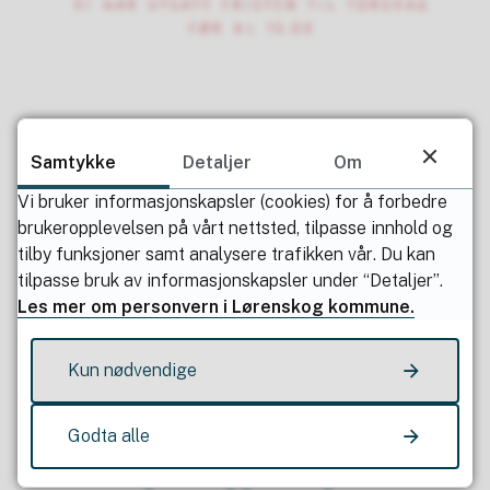
Samtykke
Detaljer
Om
Vi bruker informasjonskapsler (cookies) for å forbedre
brukeropplevelsen på vårt nettsted, tilpasse innhold og
Publisert av
Heidi Norderud Lie
tilby funksjoner samt analysere trafikken vår. Du kan
Sist endret
06.12.2022 16.09
tilpasse bruk av informasjonskapsler under “Detaljer”.
Les mer om personvern i Lørenskog kommune.
Kun nødvendige
Godta alle
Fant du det du lette etter?