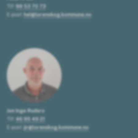
Tlf:
99 53 70 73
E-post:
hel@lorenskog.kommune.no
Jon Inge Rudsro
Tlf:
46 95 49 21
E-post:
jir@lorenskog.kommune.no