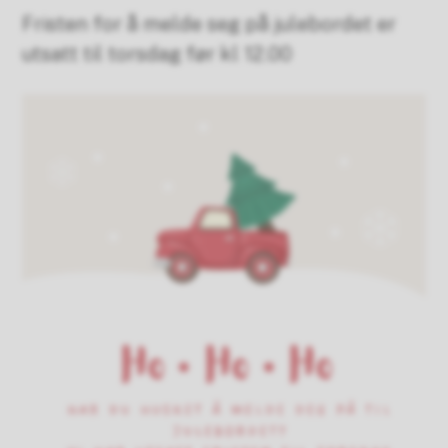
Fristen for å melde seg på julebordet er
utsatt til torsdag før kl 12.00