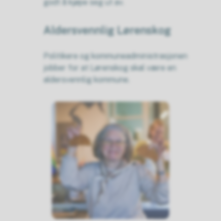
godt å kjøpe seg ut av.
Aldersvennlig Lørenskog
Politikere og kommuneadministrasjonen
jobber for at Lørenskog skal være en
aldersvennlig kommune.