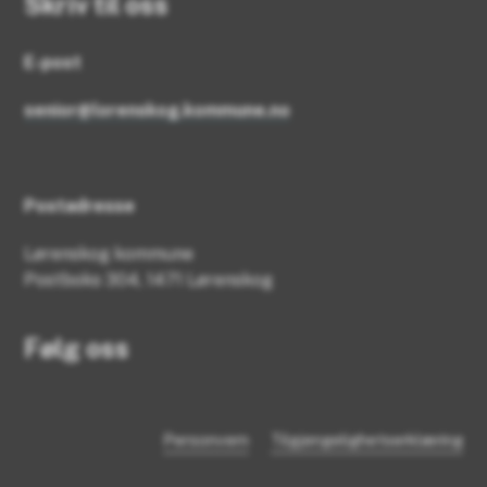
Skriv til oss
E-post
senior@lorenskog.kommune.no
Postadresse
Lørenskog kommune
Postboks 304, 1471 Lørenskog
Følg oss
Personvern
Tilgjengelighetserklæring