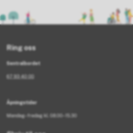
Ring oss
Sentralbordet
67 93 40 00
Åpningstider
Mandag–fredag kl. 08.00–15.30