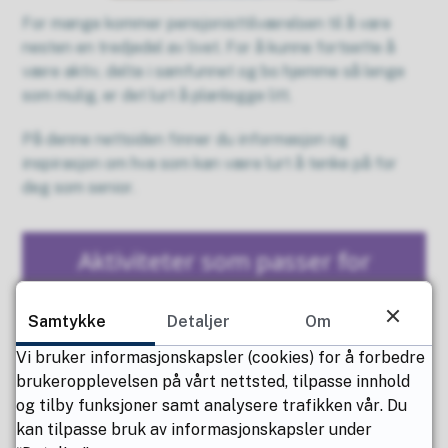
For mange kommer pensjonisttilværelsen til å vare
nesten en tredjedel av livet. For å kunne fortsette å
være aktiv, delta i samfunnet og bo hjemme så lenge
som mulig, er det lurt å planlegge litt.
På denne nettsiden finner du informasjon og
inspirasjon om hva som kan være lurt å tenke på for
deg som senior.
Aktiviteter som passer for
seniorer i Lørenskog
Samtykke
Detaljer
Om
Vi bruker informasjonskapsler (cookies) for å forbedre
brukeropplevelsen på vårt nettsted, tilpasse innhold
og tilby funksjoner samt analysere trafikken vår. Du
kan tilpasse bruk av informasjonskapsler under