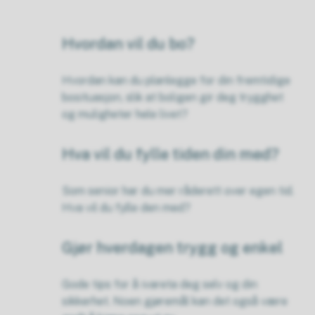
Hvordan vil du bo?
Hvordan kan du planlegge for din fremtidige
bosituasjon, slik at boligen gir deg trygghet
og muligheter hele livet?
Hva vil du fylle tiden din med?
Som senior har du mer råderett over egen tid.
Hva vil du fylle den med?
Gjør hverdagen trygg og enkel
Gode tips for å ivareta deg selv og din
sikkerhet. Noen gjøremål kan det også være