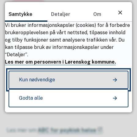
Samtykke
Detaljer
Om
Vi bruker informasjonskapsler (cookies) for å forbedre
brukeropplevelsen på vårt nettsted, tilpasse innhold
og tilby funksjoner samt analysere trafikken vår. Du
kan tilpasse bruk av informasjonskapsler under
Gjør noe
meningsfylt
“Detaljer”.
Les mer om personvern i Lørenskog kommune.
Hold deg aktiv med noe som oppleves
meningsfylt for deg. Det kan være å lære seg
Kun nødvendige
noe nytt, jobbe mot et mål, gjøre noe for andre
eller å bidra til en god sak. Å gjøre noe
Godta alle
meningsfylt styrker din psykiske helse!
Les mer om
ABC for psykisk helse
.