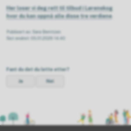
Her loser vi deg rett til tilbud i Lørenskog
hvor du kan oppnå alle disse tre verdiene
.
Publisert av
Sara Berntzen
Sist endret
05.01.2026 14.40
Fant du det du lette etter?
Ja
Nei