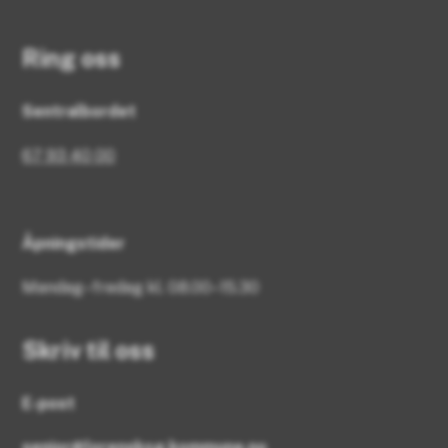
Ring oss
Sentralbordet
67 93 40 00
Åpningstider
Mandag–fredag kl. 08.00–15.30
Skriv til oss
E-post
senior@lorenskog.kommune.no