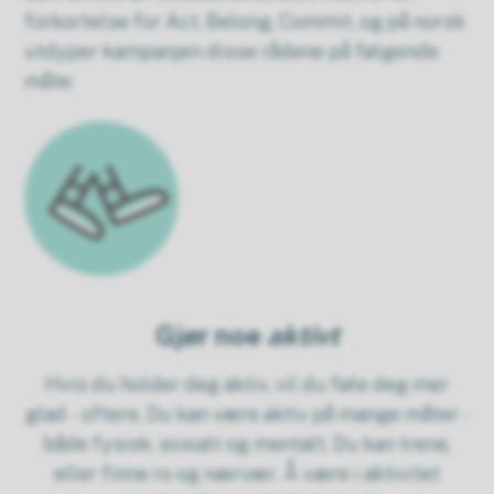
forkortelse for Act, Belong, Commit, og på norsk
utdyper kampanjen disse rådene på følgende
måte:
Gjør noe
aktivt
Hvis du holder deg aktiv, vil du føle deg mer
glad - oftere. Du kan være aktiv på mange måter -
både fysisk, sosialt og mentalt. Du kan trene,
eller finne ro og nærvær. Å være i aktivitet