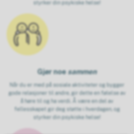
styrker din psykiske helse!
Gjør noe
sammen
Når du er med på sosiale aktiviteter og bygger
gode relasjoner til andre, gir dette en følelse av
å høre til og ha verdi. Å være en del av
fellesskapet gir deg støtte i hverdagen, og
styrker din psykiske helse!