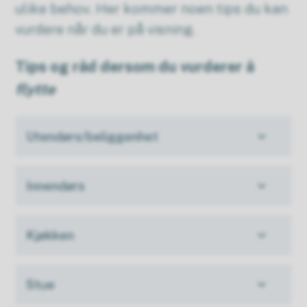
ulike behov. Her kommer noen tips du kan
vurdere når du er på visning.
Tips og råd dersom du vurderer å
flytte
Utendørs/beliggenhet
Innendørs
Kjøkken
Stue