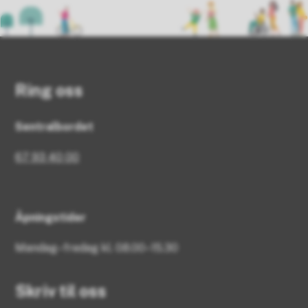
Ring oss
Sentralbordet
67 93 40 00
Åpningstider
Mandag–fredag kl. 08.00–15.30
Skriv til oss