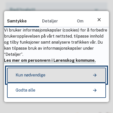
Bad/toalett
Samtykke
Detaljer
Om
Soverom
Vi bruker informasjonskapsler (cookies) for å forbedre
brukeropplevelsen på vårt nettsted, tilpasse innhold
og tilby funksjoner samt analysere trafikken vår. Du
Publisert av
Kristian Olav Hvesser
kan tilpasse bruk av informasjonskapsler under
Sist endret
09.01.2026 10.30
“Detaljer”.
Les mer om personvern i Lørenskog kommune.
Kun nødvendige
Fant du det du lette etter?
Ja
Nei
Godta alle