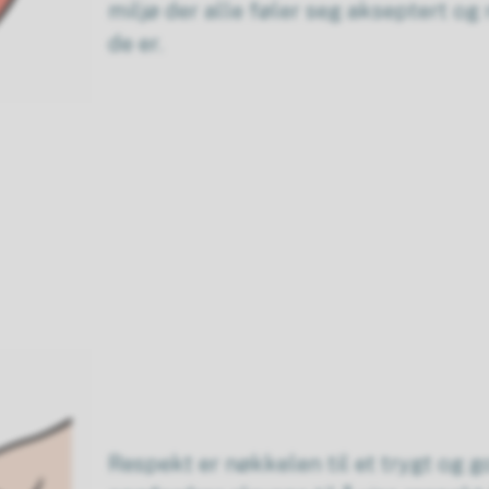
miljø der alle føler seg akseptert og
de er.
Respekt er nøkkelen til et trygt og g