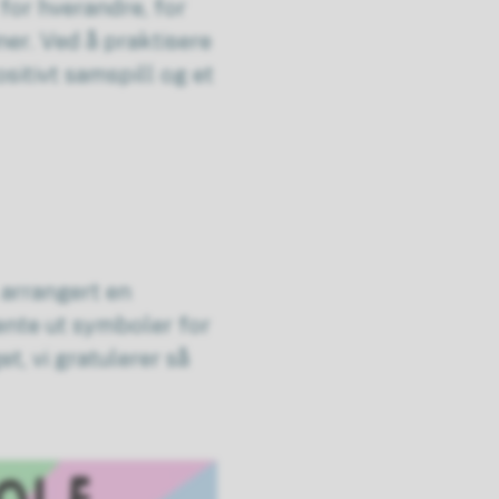
 for hverandre, for
ner. Ved å praktisere
sitivt samspill og et
 arrangert en
hente ut symboler for
t, vi gratulerer så