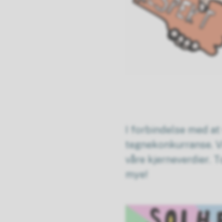
I forbindelse med at 
tegnekonkurranse. Vi
våre kjerneverdier. T
mye!