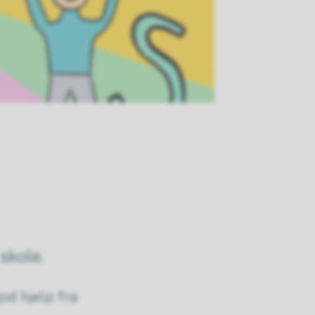
skole.
god hjelp fra