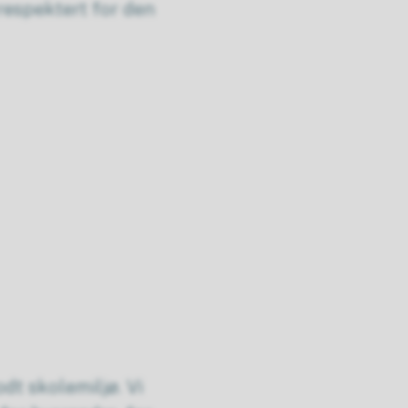
 respektert for den
odt skolemiljø. Vi