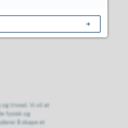
 på skolens
elles mål.
g trivsel. Vi vil at
de fysisk og
uderer å skape et