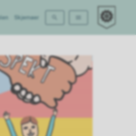
Solheim skole
len
Skjemaer