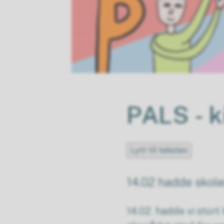
PALS - k
Lytt til teksten
14.02 hadde skole
14.02. hadde vi stort