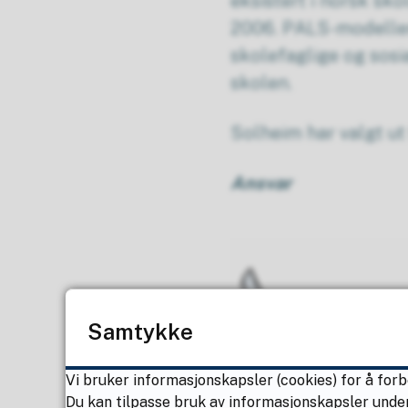
eksistert i norsk s
2006. PALS-modellen
skolefaglige og sos
skolen.
Solheim har valgt ut
Ansvar
Samtykke
Vi bruker informasjonskapsler (cookies) for å forb
Du kan tilpasse bruk av informasjonskapsler under