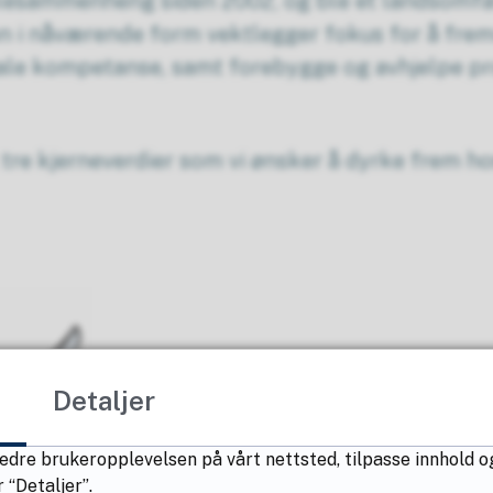
kolesammenheng siden 2002, og ble et landsomfa
 i nåværende form vektlegger fokus for å fre
iale kompetanse, samt forebygge og avhjelpe p
 tre kjerneverdier som vi ønsker å dyrke frem ho
Detaljer
Ansvar er en verdifull egenskap som
hos våre elever. Vi vil at de skal ta an
edre brukeropplevelsen på vårt nettsted, tilpasse innhold o
handlinger og for fellesskapet. Dett
 “Detaljer”.