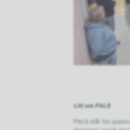
Litt om PALS
PALS står for
positi