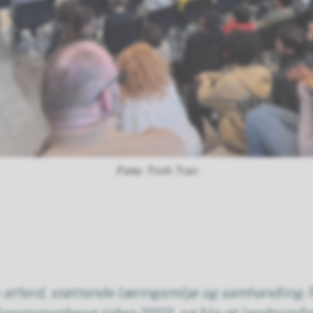
Trinh Tran
v atferd, støttende læringsmiljø og samhandling.