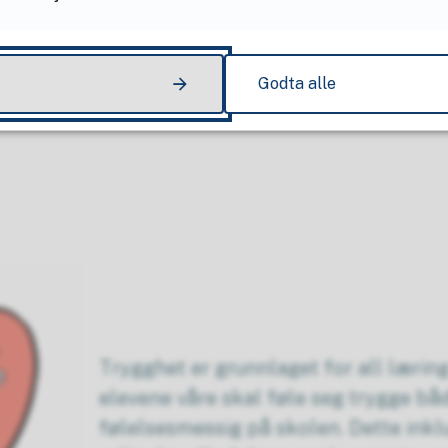
oppmuntre til god oppførsel, ta vare
ressurser og støtte hverandre i å nå f
Godta alle
Trygghet er grunnlaget for all læring o
elevene våre skal føle seg trygge bå
følelsesmessig på skolen. Dette inkl