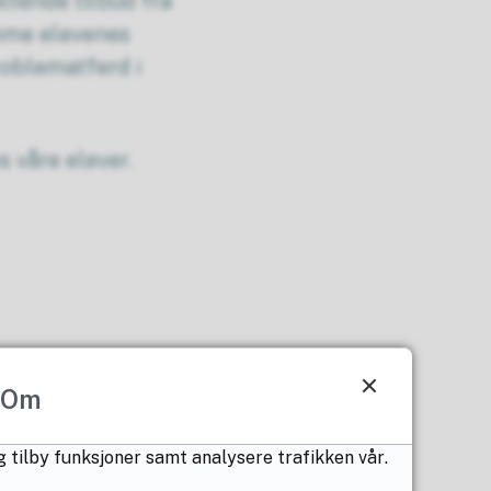
ttende tilbud fra
mme elevenes
roblematferd i
s våre elever.
Om
 vi ønsker å fremme
svar for sine
g tilby funksjoner samt analysere trafikken vår.
e innebærer å