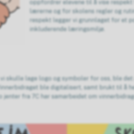
oppfordrer elevene til å vise respekt
lærerne og for skolens regler og ruti
respekt legger vi grunnlaget for et po
inkluderende læringsmiljø.
vi skulle lage logo og symboler for oss, ble det
nnerbidraget ble digitalisert, samt brukt til å 
o jenter fra 7C har samarbeidet om vinnerbidrage