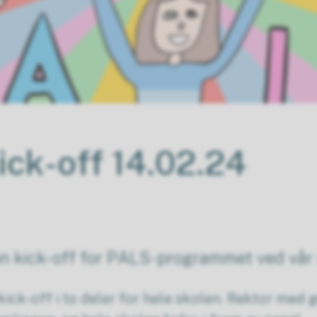
ick-off 14.02.24
n kick-off for PALS-programmet ved vår 
 kick-off i to deler for hele skolen. Rektor med 