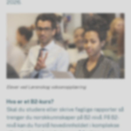
2026.
Elever ved Lørenskog voksenopplæring
Hva er et B2-kurs?
Skal du studere eller skrive faglige rapporter så
trenger du norskkunnskaper på B2-nivå. På B2-
nivå kan du forstå hovedinnholdet i komplekse