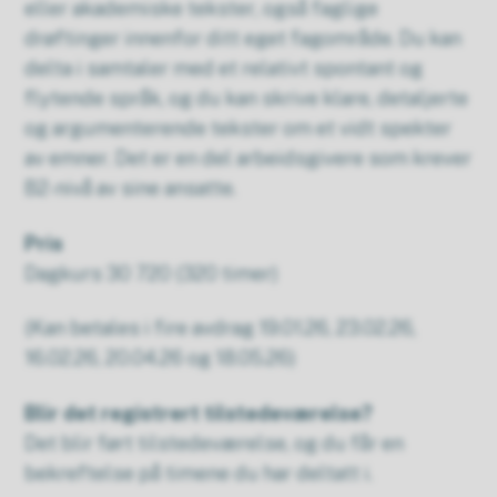
eller akademiske tekster, også faglige
drøftinger innenfor ditt eget fagområde. Du kan
delta i samtaler med et relativt spontant og
flytende språk, og du kan skrive klare, detaljerte
og argumenterende tekster om et vidt spekter
av emner. Det er en del arbeidsgivere som krever
B2-nivå av sine ansatte.
Pris
Dagkurs 30 720 (320 timer)
(Kan betales i fire avdrag 19.01.26, 23.02.26,
16.02.26, 20.04.26 og 18.05.26)
Blir det registrert tilstedeværelse?
Det blir ført tilstedeværelse, og du får en
bekreftelse på timene du har deltatt i.