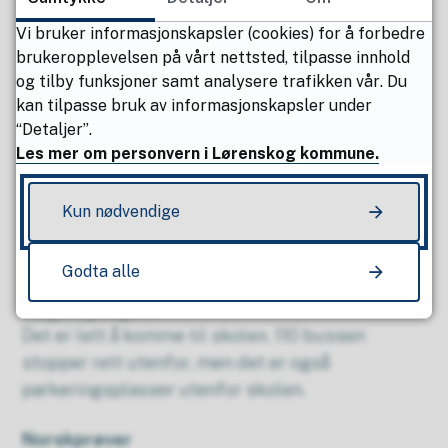
trenger ikke å ha tatt norskprøver for å kunne
Vi bruker informasjonskapsler (cookies) for å forbedre
starte på kurs.
brukeropplevelsen på vårt nettsted, tilpasse innhold
og tilby funksjoner samt analysere trafikken vår. Du
Hvor er kurset?
kan tilpasse bruk av informasjonskapsler under
Rastastubben 1, 1476 Rasta
“Detaljer”.
Les mer om personvern i Lørenskog kommune.
Hva trenger du til kurset?
Bøker til kurset kan blant annet kjøpes på Ark på
Kun nødvendige
Metrosenteret. Vi bruker «God i norsk 3»
arbeidsbok og tekstbok på B2-kurset.
Godta alle
Tilgjengelighet
Det er lett å komme til skolen. 110 bussen
stopper rett utenfor, men det er også
parkeringsplasser utenfor skolen.
Norskprøver