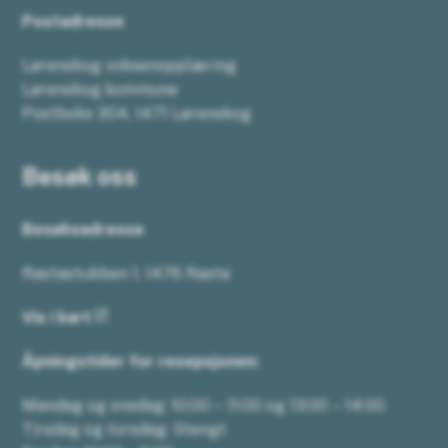
Postadresse
Lørenskog voksenopplæring
Lørenskog kommune
Postboks 304, 1471 Lørenskog
Besøk oss
Besøksadresse
Rastastubben 1, 1476 Rasta
Vis i kart
Åpningstider for resepsjonen:
Mandag og onsdag: 10:00 – 11:00 og 13:00 – 14:00
Tirsdag og torsdag: Stengt