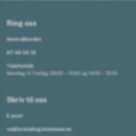
Ring oss
Sentralbordet
67 49 50 16
Telefontid:
Mandag til fredag: 09:00 – 10:00 og 14:00 – 15:00
Skriv til oss
E-post
vo@lorenskog.kommune.no