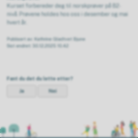
Kurset forbereder deg til norskprøver på B2-
nivå. Prøvene holdes hos oss i desember og mai
hvert år.
Publisert av
Kathrine Gladtvet Bjune
Sist endret
30.12.2025 10.42
Fant du det du lette etter?
Ja
Nei