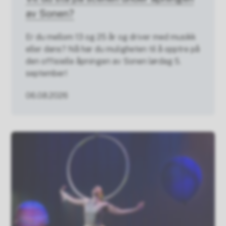
av Sonen?
Er du mellom 13 og 25 år og driver med musikk
eller dans? Nå har du muligheten til å opptre på
den offisielle åpningen av Sonen lørdag 5.
september!
06.08.2026