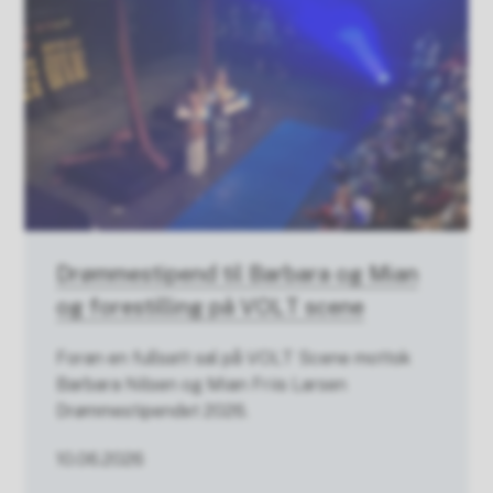
Drømmestipend til Barbara og Mian
og forestilling på VOLT scene
Foran en fullsatt sal på VOLT Scene mottok
Barbara Nilsen og Mian Friis Larsen
Drømmestipendet 2026.
10.06.2026