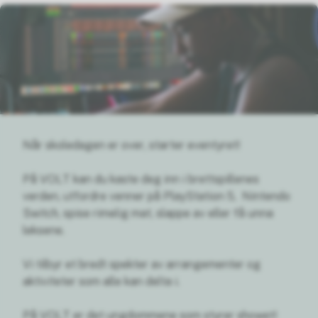
Når skoledagen er over, starter eventyret!
På VOLT kan du kaste deg inn i brettspillenes
verden, utfordre venner på PlayStation 5, Nintendo
Switch, spise rimelig mat, slappe av eller få unna
leksene.
Vi tilbyr et bredt spekter av arrangementer og
aktiviteter som alle kan delta i.
På VOLT er det ungdommene som styrer showet!