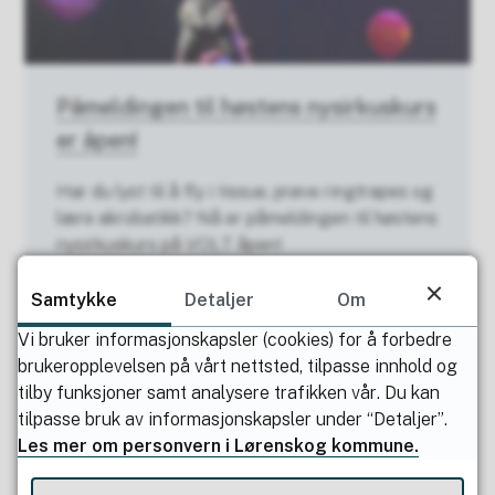
Påmeldingen til høstens nysirkuskurs
er åpen!
Har du lyst til å fly i tissue, prøve ringtrapes og
lære akrobatikk? Nå er påmeldingen til høstens
nysirkuskurs på VOLT åpen!
05.08.2026
Samtykke
Detaljer
Om
Vi bruker informasjonskapsler (cookies) for å forbedre
brukeropplevelsen på vårt nettsted, tilpasse innhold og
tilby funksjoner samt analysere trafikken vår. Du kan
tilpasse bruk av informasjonskapsler under “Detaljer”.
Les mer om personvern i Lørenskog kommune.