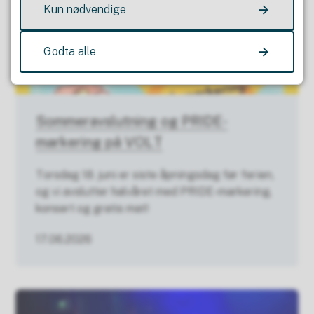
Kun nødvendige
Godta alle
Sommeravslutning og PRIDE-
markering på VOLT
Torsdag 18. juni er siste åpningsdag før ferien,
og vi avslutter halvåret med PRIDE-markering,
konsert og gratis mat!
17.06.2026