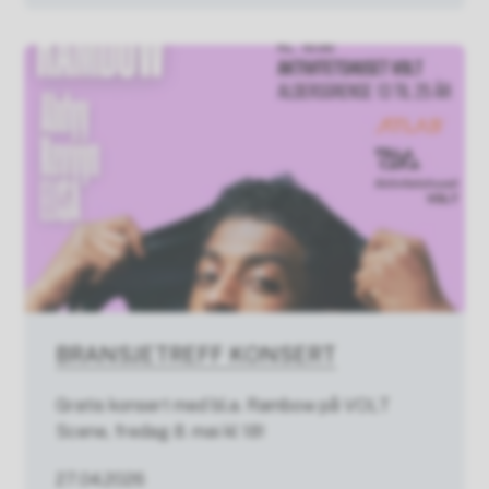
BRANSJETREFF KONSERT
Gratis konsert med bl.a. Rambow på VOLT
Scene, fredag 8. mai kl 18!
27.04.2026