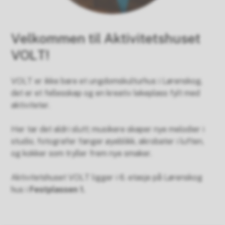
Velkommen til Aktivitetshuset
VOLT!
VOLT er ikke bare et ungdomskulturhus i Lørenskog,
det er et fellesskap og en kreativ lekeplass fylt med
aktiviteter.
Her tar det aldri slutt; musikere skaper nye melodier i
studio, fotografer fanger øyeblikk, akrobater i luften,
og kokker som tryller frem nye smaker.
Aktivitetshuset VOLT ligger i 6. etasje på Lørenskog
hus i
Festplassen 1.