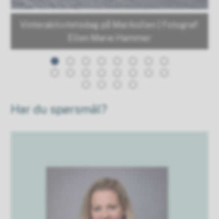
Vinteraktivitetsdag på Marikollen | Fotograf:
Ellen Marie Hammer
Har du spørsmål?