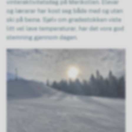
vinteraktivitetsdag på Marikollen. Elevar
og lærarar har kost seg både med og utan
ski på beina. Sjølv om gradestokken viste
litt vel lave temperaturar, har det vore god
stemning gjennom dagen.