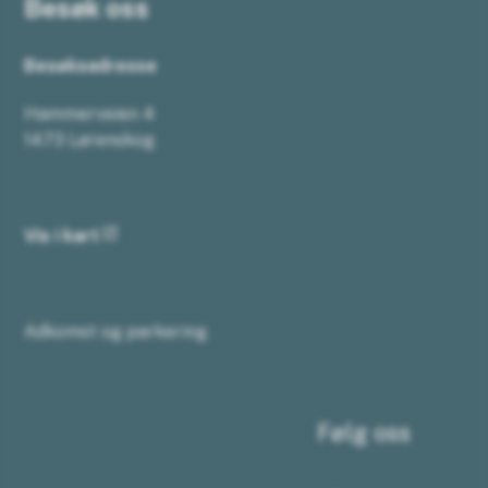
Besøk oss
Besøksadresse
Hammerveien 4
1473 Lørenskog
Vis i kart
Adkomst og parkering
Følg oss