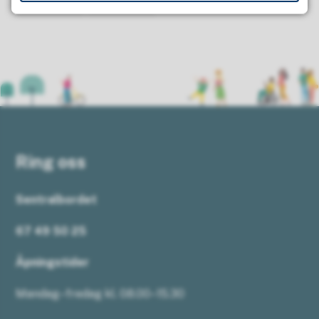
Ring oss
Sentralbordet
67 49 50 25
Åpningstider
Mandag–fredag kl. 08.00–15.30