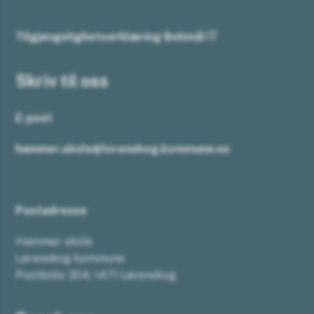
Tilgjengelighetserklæring Bokmål
Skriv til oss
E-post
hammer.skole@lorenskog.kommune.no
Postadresse
Hammer skole
Lørenskog kommune
Postboks 304, 1471 Lørenskog