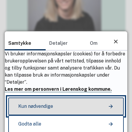
Samtykke
Detaljer
Om
Åse Prøis Persson
Lærer
Vi bruker informasjonskapsler (cookies) for å forbedre
94016186
brukeropplevelsen på vårt nettsted, tilpasse innhold
Send e-post
og tilby funksjoner samt analysere trafikken vår. Du
kan tilpasse bruk av informasjonskapsler under
“Detaljer”.
Les mer om personvern i Lørenskog kommune.
Kun nødvendige
Fant du det du lette etter?
Godta alle
Ja
Nei