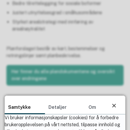
Bedre tilrettelegging for sosiale boformer
Justert utnyttelsesgrad i småhusområdene
Styrket arealstrategi med innføring av
arealnøytralitet
Planforslaget består av kart, bestemmelser og
retningslinjer samt planbeskrivelse.
Her finner du alle plandokumentene og oversikt
over endringene
Vi ønsker dialog og innspill
Samtykke
Detaljer
Om
Velkommen til Innbyggermøte 4. mars kl. 18 i
Vi bruker informasjonskapsler (cookies) for å forbedre
Vasshjulet, Lørenskog hus.
brukeropplevelsen på vårt nettsted, tilpasse innhold og