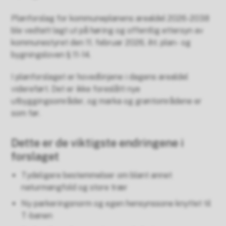
Planforslag for kommuneplanens arealdel 2026-2038
ble vedtatt lagt ut på høring og offentlig ettersyn av
kommunestyret den 11. februar 2026, iht. plan- og
bygningsloven § 11-14.
I planforslaget er hovedlinjene i dagens arealdel
videreført. Det er ikke foreslått nye
utbyggingsområder, og marka og grøntområdene er
som før.
Dette er de viktigste endringene i
forslaget
Tydeligere bestemmelser om blant annet
naturmangfold og store trær
Ny parkeringsnorm og egen hensynssone knyttet til
T-banen