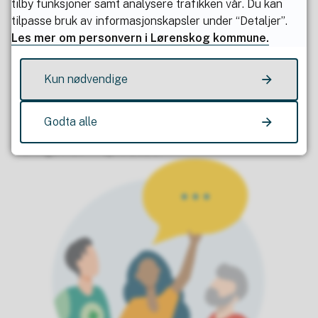
tilby funksjoner samt analysere trafikken vår. Du kan
Se invitasjon til innbyggermøte
(PDF, 232 kB)
tilpasse bruk av informasjonskapsler under “Detaljer”.
Les mer om personvern i Lørenskog kommune.
Meld deg på innbyggermøte
Kun nødvendige
Gi høringsinnspill
Godta alle
Høringsfrist: 7. april 2026.