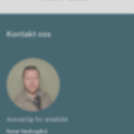
Kontakt oss
Ansvarlig for arealdel
Runar Nedregård