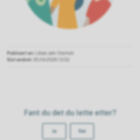
Publisert av
Lillian Jahr Oterholt
Sist endret
30.04.2026 13.52
Fant du det du lette etter?
Ja
Nei