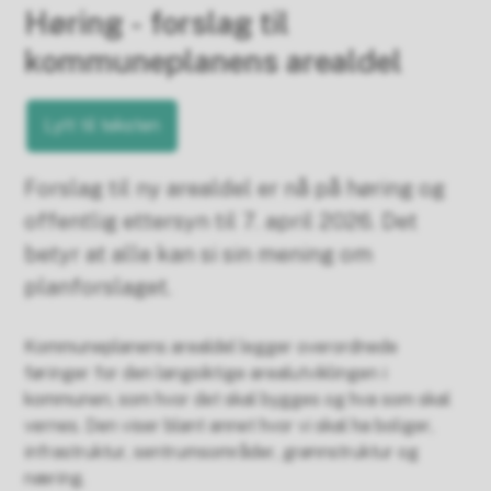
Høring - forslag til
kommuneplanens arealdel
Lytt til teksten
Forslag til ny arealdel er nå på høring og
offentlig ettersyn til 7. april 2026. Det
betyr at alle kan si sin mening om
planforslaget.
Kommuneplanens arealdel legger overordnede
føringer for den langsiktige arealutviklingen i
kommunen, som hvor det skal bygges og hva som skal
vernes. Den viser blant annet hvor vi skal ha boliger,
infrastruktur, sentrumsområder, grønnstruktur og
næring.