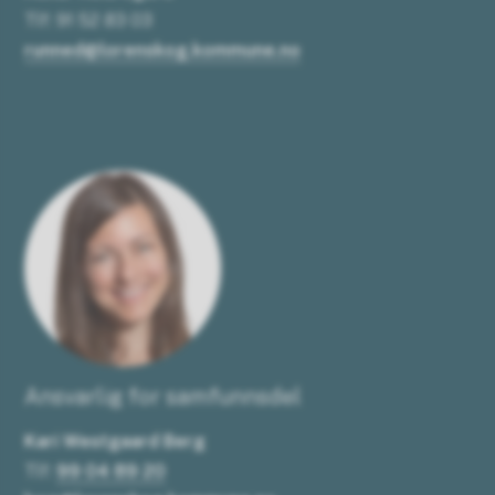
Tlf: 91 52 83 03
runned@lorenskog.kommune.no
Ansvarlig for samfunnsdel
Kari Westgaard Berg
Tlf:
99 04 89 20