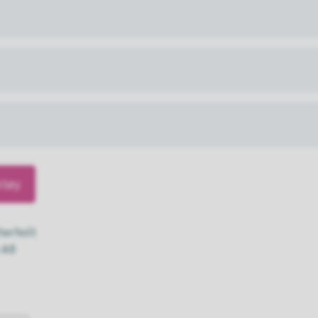
ktøy
Oterholt
.48