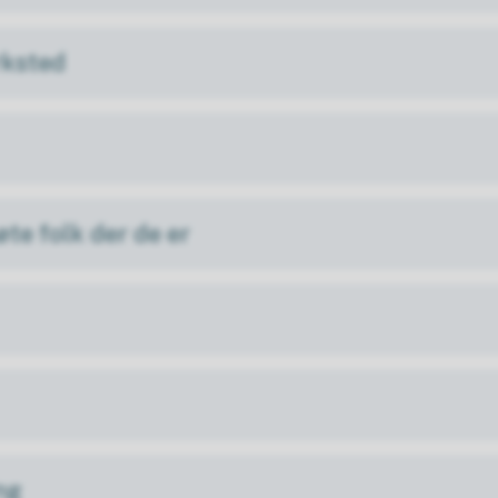
rksted
te folk der de er
ng