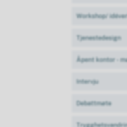
Workshop/ idéve
Tjenestedesign
Åpent kontor - mø
Intervju
Debattmøte
Trygghetsvandri