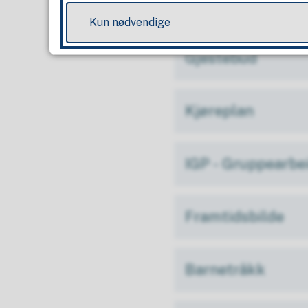
Film
Kun nødvendige
Gjestebud
Kjøreplan
IGP - Gruppearbei
Framtidsbilde
Barnetråkk