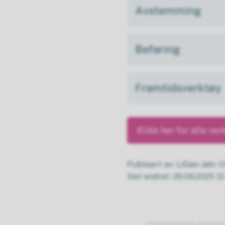
Avstemming
Befaring
Framtidsverktøy
Klikk her for alle ver
Publisert av
Lillian Jahr 
Sist endret
26.08.2025 12