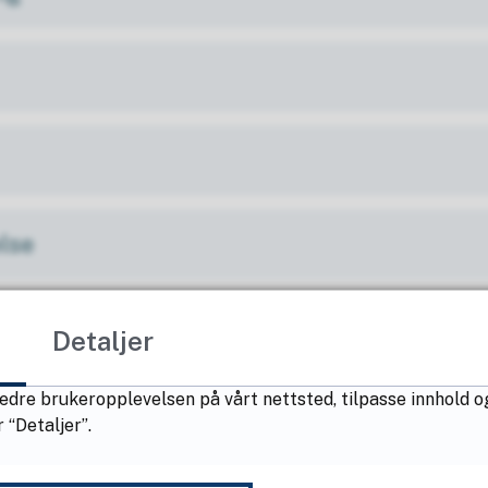
lse
t
Detaljer
edre brukeropplevelsen på vårt nettsted, tilpasse innhold o
lt eller fysisk
 “Detaljer”.