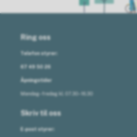
Ring oss
Telefon styrer:
67 49 50 26
Åpningstider
Mandag–fredag kl. 07.30–16.30
Skriv til oss
E-post styrer: