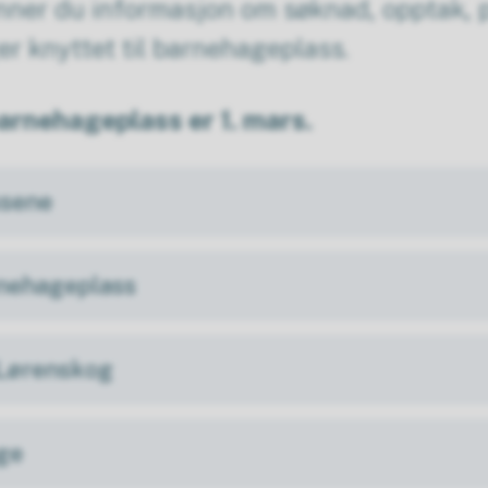
nner du informasjon om søknad, opptak, p
er knyttet til barnehageplass.
barnehageplass er 1. mars.
ssene
rnehageplass
l Lørenskog
ge