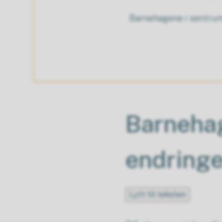
Barnehagene i sentrum 
Barnehag
endringe
Lytt til teksten