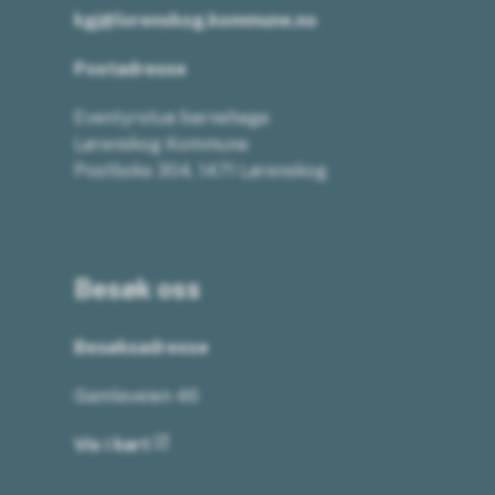
kgj@lorenskog.kommune.no
Postadresse
Eventyrstua barnehage
Lørenskog Kommune
Postboks 304, 1471 Lørenskog
Besøk oss
Besøksadresse
Gamleveien 46
Vis i kart