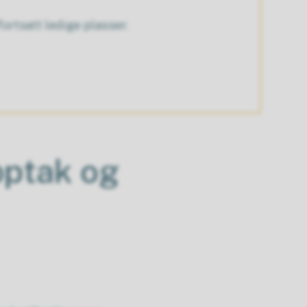
ortsatt ledige plasser.
pptak og