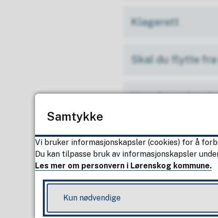
Klagerett
Skal du flytte fr
Hvordan søke pla
Samtykke
Søknadsfrist
Vi bruker informasjonskapsler (cookies) for å forb
Du kan tilpasse bruk av informasjonskapsler under
Les mer om personvern i Lørenskog kommune.
Når og hvordan få
Kun nødvendige
Slik svarer du på