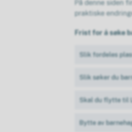
På denne siden fi
praktiske endring
Frist for å søke 
Slik fordeles pla
Slik søker du ba
Skal du flytte ti
Bytte av barneha