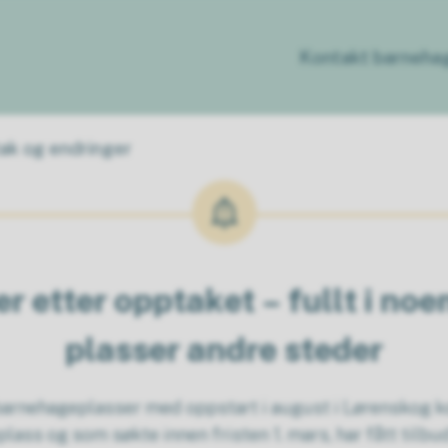
Kontakt barneha
ak og endringer
 etter opptaket – fullt i noe
plasser andre steder
v barnehageplasser med oppstart i august i Lørenskog k
lass og som søkte innen fristen 1. mars, har fått tilbu