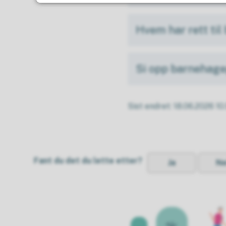
Hvem har rett ti
Si opp barnehage
Sist endret
18.06.2026 10
Fant du det du lette etter?
Ja
Ne