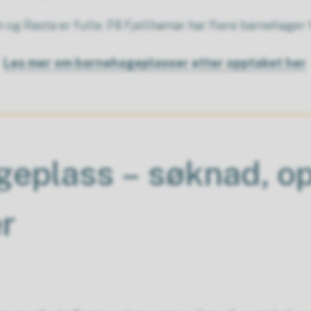
og Rasta er fulle. På Fjellhamar har flere barnehager f
Les mer om barnehageplasser etter opptaket her
.
eplass – søknad, o
r