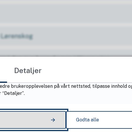
a Lørenskog
ss i den nye barnehagen i Kjennveien
Detaljer
edre brukeropplevelsen på vårt nettsted, tilpasse innhold o
 “Detaljer”.
r du svar på din søknad
Godta alle
 tilbud eller endrer søknaden