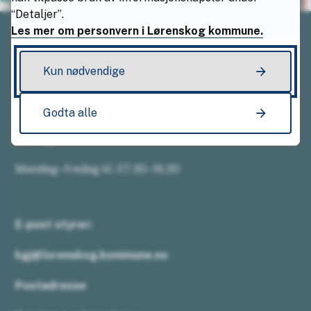
“Detaljer”.
Les mer om personvern i Lørenskog kommune.
Kun nødvendige
Telefon styrer:
67 49 50 26
Godta alle
Åpningstider
Mandag–fredag kl. 07.30–16.30
E-post styrer:
kgj@lorenskog.kommune.no
Postadresse