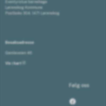
Eventyrstua barnehage
Lørenskog Kommune
Postboks 304, 1471 Lørenskog
Besøksadresse
Gamleveien 46
Vis i kart
Følg oss
Facebook