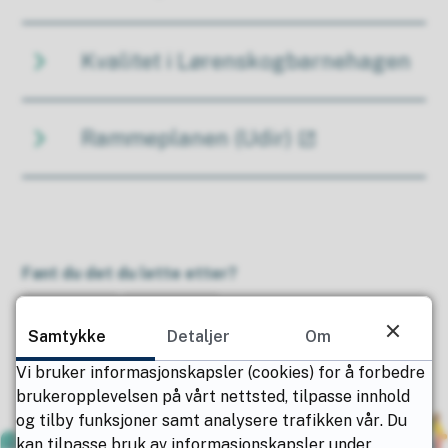
Kvalitet i Lørenskogbarnehagen
Rammeplanen (Udir)
Fant du det du lette etter?
Ja
Nei
Samtykke
Detaljer
Om
Vi bruker informasjonskapsler (cookies) for å forbedre
brukeropplevelsen på vårt nettsted, tilpasse innhold
og tilby funksjoner samt analysere trafikken vår. Du
kan tilpasse bruk av informasjonskapsler under