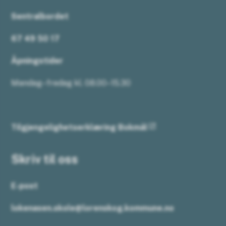
Sentralbordet
67 49 50 17
Åpningstider
Mandag–fredag kl. 08.00–15.30
Tilgjengelighetserklæring Bokmål
Skriv til oss
E-post
lokenasen.skole@lorenskog.kommune.no