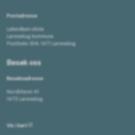
Postadresse
Løkenåsen skole
Lørenskog kommune
Postboks 304, 1471 Lørenskog
Besøk oss
Besøksadresse
Nordlifaret 41
1473 Lørenskog
Vis i kart