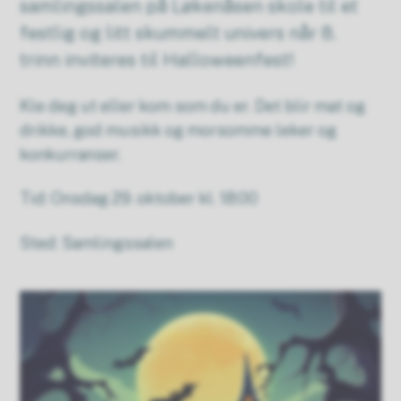
samlingssalen på Løkenåsen skole til et
festlig og litt skummelt univers når 8.
trinn inviteres til Halloweenfest!
Kle deg ut eller kom som du er. Det blir mat og
drikke, god musikk og morsomme leker og
konkurranser.
Tid: Onsdag 29. oktober kl. 18:00
Sted: Samlingssalen