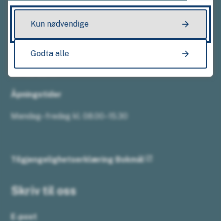
Ring oss
Kun nødvendige
Sentralbordet
Godta alle
67 49 50 17
Åpningstider
Mandag–fredag kl. 08.00–15.30
Tilgjengelighetserklæring Bokmål
Skriv til oss
E-post