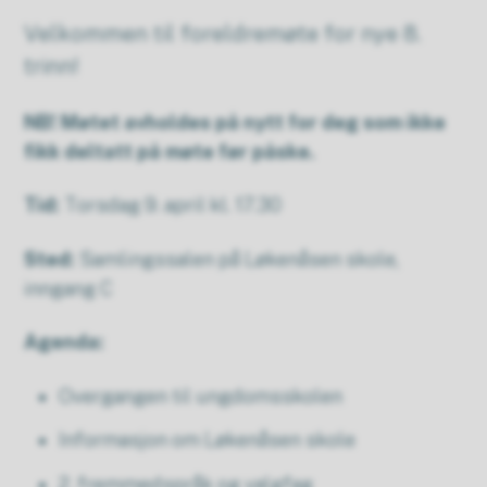
Velkommen til foreldremøte for nye 8.
trinn!
NB! Møtet avholdes på nytt for deg som ikke
fikk deltatt på møte før påske.
Tid:
Torsdag 9. april kl. 17.30
Sted:
Samlingssalen på Løkenåsen skole,
inngang C
Agenda:
Overgangen til ungdomsskolen
Informasjon om Løkenåsen skole
2. fremmedspråk og valgfag