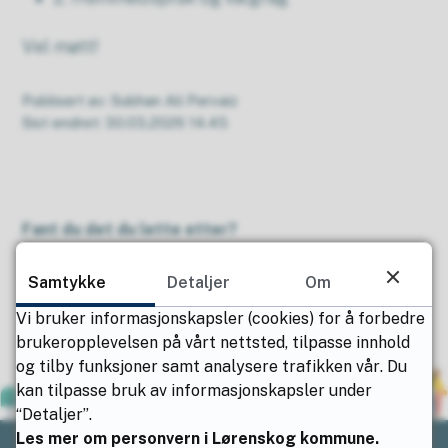
Vel møtt!
Publisert av
Subhan Ali Pervaiz
Sist endret
30.03.2026 14.45
Fant du det du lette etter?
Ja
Nei
Samtykke
Detaljer
Om
Vi bruker informasjonskapsler (cookies) for å forbedre
brukeropplevelsen på vårt nettsted, tilpasse innhold
og tilby funksjoner samt analysere trafikken vår. Du
kan tilpasse bruk av informasjonskapsler under
“Detaljer”.
Les mer om personvern i Lørenskog kommune.