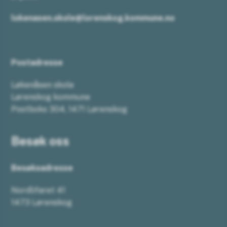
lokenasen.skole@lorenskog.kommune.no
Postadresse
Løkenåsen skole
Lørenskog kommune
Postboks 304, 1471 Lørenskog
Besøk oss
Besøksadresse
Nordlifaret 41
1473 Lørenskog