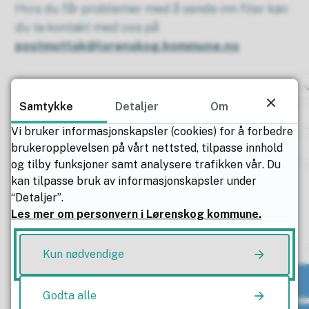
Hvis du får problemer med å sende inn filer kan
du ta kontakt med oss på
postmottak@lorenskog.kommune.no
Samtykke
Detaljer
Om
Vi bruker informasjonskapsler (cookies) for å forbedre
brukeropplevelsen på vårt nettsted, tilpasse innhold
og tilby funksjoner samt analysere trafikken vår. Du
kan tilpasse bruk av informasjonskapsler under
“Detaljer”.
Les mer om personvern i Lørenskog kommune.
Kun nødvendige
Godta alle