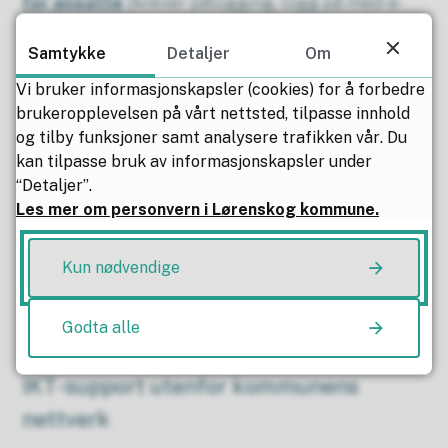
for ansatte
(krever pålogging, logg på med e-
post og Windows-passord)
Samtykke
Detaljer
Om
Bildearkiv for ansatte
Vi bruker informasjonskapsler (cookies) for å forbedre
brukeropplevelsen på vårt nettsted, tilpasse innhold
Imageshop, bildearkiv for ansatte i
og tilby funksjoner samt analysere trafikken vår. Du
kan tilpasse bruk av informasjonskapsler under
kommunen
(krever pålogging, logg på med e-
“Detaljer”.
post og Windows-passord)
Les mer om personvern i Lørenskog kommune.
Rutineoversikt (Compilo)
Kun nødvendige
Her finner du Compilo, rutineoversikten for
Lørenskog kommune.
Godta alle
IKT-support utenfor kommunens
nettverk