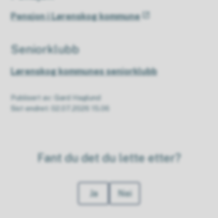
Pensjon i Lørenskog kommune
Seniorklubb
Lørenskog kommunes seniorklubb
Publisert av
Gard Haglund
Sist endret
02.07.2026 15.06
Fant du det du lette etter?
Ja
Nei