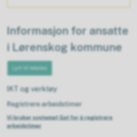
Informasjon for ansatte
i Lørenskog kommune
Lytt til teksten
IKT og verktøy
Registrere arbeidstimer
Vi bruker systemet Gat for å registrere
arbeidstimer