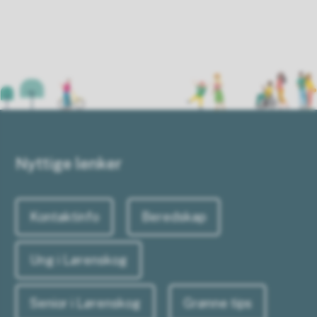
Nyttige lenker
Kontaktinfo
Beredskap
Ung i Lørenskog
Senior i Lørenskog
Grønne tips