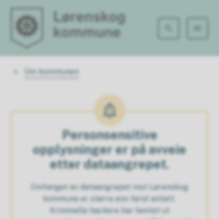
Lørenskog kommune
Du er her:
Om kommunen
Personsensitive
opplysninger er på avveie
etter dataangrepet.
Omfanget av dataangrepet mot Lørenskog
kommune er større enn først antatt.
Kriminelle hackere har hentet ut