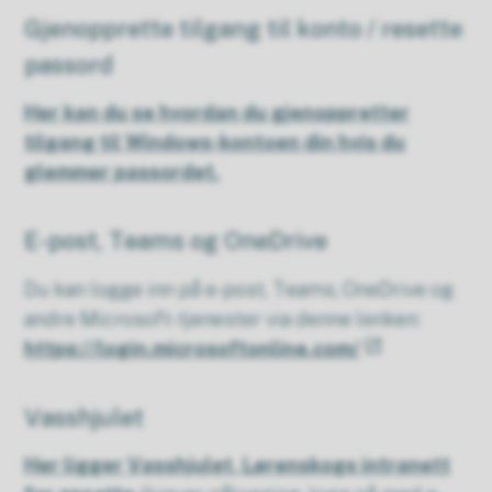
Gjenopprette tilgang til konto / resette
passord
Her kan du se hvordan du gjenoppretter
tilgang til Windows-kontoen din hvis du
glemmer passordet.
E-post, Teams og OneDrive
Du kan logge inn på e-post, Teams, OneDrive og
andre Microsoft-tjenester via denne lenken:
https://login.microsoftonline.com/
Vasshjulet
Her ligger Vasshjulet, Lørenskogs intranett