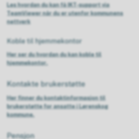
Les hvordan du kan få IKT-support via
TeamViewer når du er utenfor kommunens
nettverk
Koble til hjemmekontor
Her ser du hvordan du kan koble til
hjemmekontor.
Kontakte brukerstøtte
Her finner du kontaktinformasjon til
brukerstøtte for ansatte i Lørenskog
kommune.
Pensjon