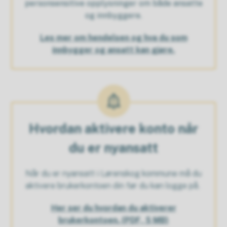
personsensitive opplysninger om både ansatte
og innbyggere.
Les mer om hendelsen og hva du som
innbygger og ansatt kan gjøre.
Hvordan aktivere konto når
du er nyansatt
Når du er nyansatt i Lørenskog kommune må du
aktivere brukerkontoen din før du kan logge på.
Her ser du hvordan du aktiverer
brukerkontoen.
(PDF, 5 MB)